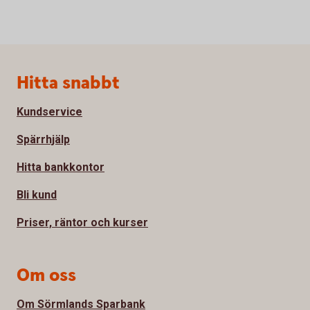
Sidfot
Hitta snabbt
Kundservice
Spärrhjälp
Hitta bankkontor
Bli kund
Priser, räntor och kurser
Om oss
Om Sörmlands Sparbank