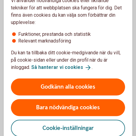
Vi använder nödvändiga cookies eller liknande
strukturerade komplexa
tekniker för att webbplatsen ska fungera för dig. Det
obligationer
finns även cookies du kan välja som förbättrar din
upplevelse:
Funktioner, prestanda och statistik
Fördelar
Relevant marknadsföring
Du kan ta tillbaka ditt cookie-medgivande när du vill,
Erbjuder en hög kupong jämfört med traditionella
företagsobligationer.
på cookie-sidan eller under din profil när du är
Risknivån kan skräddarsys efter investerarens
inloggad.
Så hanterar vi
cookies
.
preferenser.
Kan handlas i lägre poster än 1 000 000 kr.
Godkänn alla cookies
Nackdelar
Bara nödvändiga cookies
Väsentligt mer komplexa än traditionella obligationer
och omfattas därmed av fler riskfaktorer att beakta vid
investering.
Cookie-inställningar
Konstruktionen kring återbetalning av underliggande