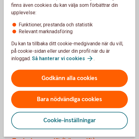
finns även cookies du kan välja som förbättrar din
teckningsavgift och eventuella resultatbaserade avgifter.
upplevelse:
Funktioner, prestanda och statistik
Relevant marknadsföring
Mer information
Du kan ta tillbaka ditt cookie-medgivande när du vill,
på cookie-sidan eller under din profil när du är
inloggad.
Så hanterar vi
cookies
.
Transaktionskostnader
Godkänn alla cookies
Transaktionskostnader, även kallat courtage, är
kostnader för att köpa och sälja innehaven i en fond.
Det är alltså kostnader som fondförvaltaren betalar
Bara nödvändiga cookies
för köp och försäljning av värdepapper i fonden.
Cookie-inställningar