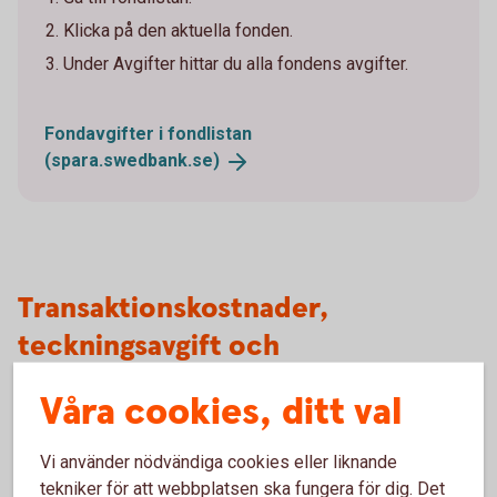
Klicka på den aktuella fonden.
Under Avgifter hittar du alla fondens avgifter.
Fondavgifter i fondlistan
(spara.swedbank.se)
Transaktionskostnader,
teckningsavgift och
resultatbaserad avgift
Våra cookies, ditt val
I vissa fonder tillkommer utöver den årliga avgiften,
Vi använder nödvändiga cookies eller liknande
inklusive förvaltningsavgiften, andra typer av avgifter. Det
tekniker för att webbplatsen ska fungera för dig. Det
kan till exempel gälla transaktionskostnader/courtage,