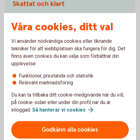
Skattat och klart
Du kan när som helst kostnads- och skattefritt
byta fonder under spartiden.
Våra cookies, ditt val
Vinst och uttag i Pensionsspar Privat är
skattefria. I stället dras en schablonskatt, så
Vi använder nödvändiga cookies eller liknande
kallad avkastningsskatt, varje år.
tekniker för att webbplatsen ska fungera för dig. Det
Förtida uttag (så kallat återköp) är avgiftsfritt.
finns även cookies du kan välja som förbättrar din
Däremot tas ännu ej betald avkastningsskatt ut.
upplevelse:
Funktioner, prestanda och statistik
Relevant marknadsföring
Du kan ta tillbaka ditt cookie-medgivande när du vill,
Mer information
på cookie-sidan eller under din profil när du är
inloggad.
Så hanterar vi
cookies
.
Pris
Godkänn alla cookies
Villkor och mer information