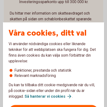
Investeringssparkonto upp till 300 000 kr.
Du hittar mer information om skatteavdraget och
skatten på sidan om schablonbeskattat sparande.
Våra cookies, ditt val
Om
schablonbeskattning
Vi använder nödvändiga cookies eller liknande
tekniker för att webbplatsen ska fungera för dig. Det
finns även cookies du kan välja som förbättrar din
Insättningar under året
upplevelse:
Funktioner, prestanda och statistik
Insättningar ingår i skatteunderlaget.
Relevant marknadsföring
Under första halvåret utgör hela insättningen grund för
Du kan ta tillbaka ditt cookie-medgivande när du vill,
skatt.
på cookie-sidan eller under din profil när du är
Under andra halvåret utgör halva insättningen grund för
inloggad.
Så hanterar vi
cookies
.
skatt.
Skatten kommer att tas ut under de resterande månaderna