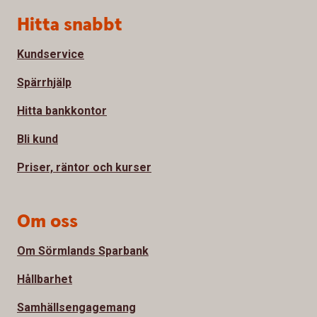
Sidfot
Hitta snabbt
Kundservice
Spärrhjälp
Hitta bankkontor
Bli kund
Priser, räntor och kurser
Om oss
Om Sörmlands Sparbank
Hållbarhet
Samhällsengagemang