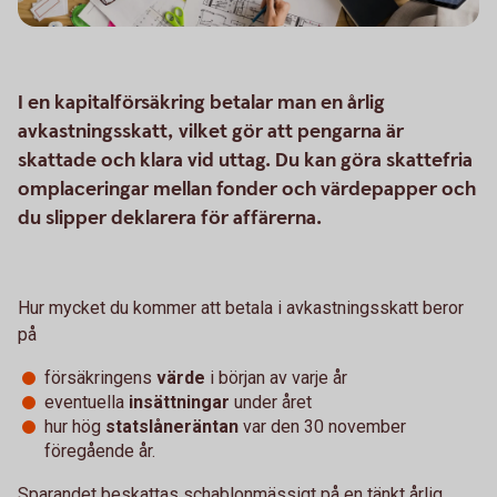
I en kapitalförsäkring betalar man en årlig
avkastningsskatt, vilket gör att pengarna är
skattade och klara vid uttag. Du kan göra skattefria
omplaceringar mellan fonder och värdepapper och
du slipper deklarera för affärerna.
Hur mycket du kommer att betala i avkastningsskatt beror
på
försäkringens
värde
i början av varje år
eventuella
insättningar
under året
hur hög
statslåneräntan
var den 30 november
föregående år.
Sparandet beskattas schablonmässigt på en tänkt årlig