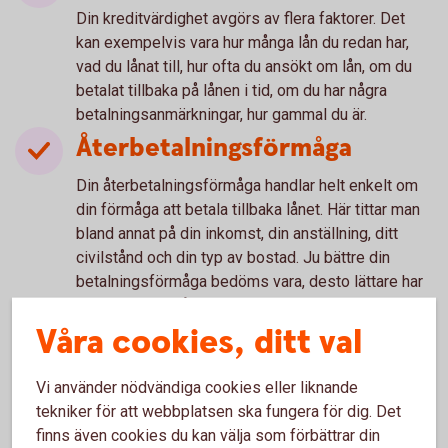
Din kreditvärdighet avgörs av flera faktorer. Det
kan exempelvis vara hur många lån du redan har,
vad du lånat till, hur ofta du ansökt om lån, om du
betalat tillbaka på lånen i tid, om du har några
betalningsanmärkningar, hur gammal du är.
Återbetalningsförmåga
Din återbetalningsförmåga handlar helt enkelt om
din förmåga att betala tillbaka lånet. Här tittar man
bland annat på din inkomst, din anställning, ditt
civilstånd och din typ av bostad. Ju bättre din
betalningsförmåga bedöms vara, desto lättare har
du att beviljas lån.
Våra cookies, ditt val
Kreditupplysning
För att kontrollera ovanstående och att du har
Vi använder nödvändiga cookies eller liknande
möjlighet att betala räntor och amorteringar på ditt
tekniker för att webbplatsen ska fungera för dig. Det
lån måste långivaren ta en kreditupplysning. Det
finns även cookies du kan välja som förbättrar din