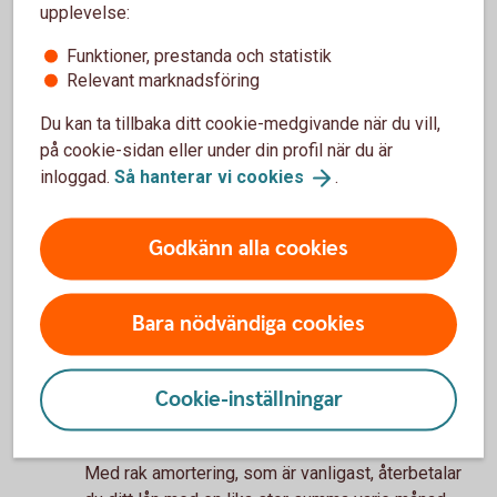
krävs för alla typer av lån.
upplevelse:
Amortering
Funktioner, prestanda och statistik
Ett lån måste förr eller senare betalas tillbaka. Om
Relevant marknadsföring
du köper bostad beräknas din amortering utifrån
Du kan ta tillbaka ditt cookie-medgivande när du vill,
hur mycket du lånar i förhållande till vad bostaden
på cookie-sidan eller under din profil när du är
är värd och din inkomst.
inloggad.
Så hanterar vi
cookies
.
• Bolån över 70 procent av bostadens värde ska
amorteras med minst 2 procent per år.
Godkänn alla cookies
• Bolån över 50 procent till och med 70 procent av
bostadens värde ska amorteras med minst 1
procent per år.
Bara nödvändiga cookies
Två olika typer av
återbetalning; rak
Cookie-inställningar
amortering och annuitet
Med rak amortering, som är vanligast, återbetalar