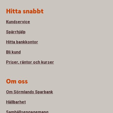
Sidfot
Hitta snabbt
Kundservice
Spärrhjälp
Hitta bankkontor
Bli kund
Priser, räntor och kurser
Om oss
Om Sörmlands Sparbank
Hållbarhet
Samhällsengagemang