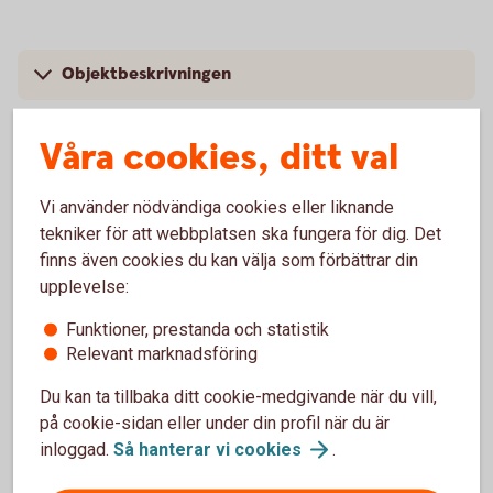
Objektbeskrivningen
Energideklarationen
Våra cookies, ditt val
Undersökningsplikt
Vi använder nödvändiga cookies eller liknande
tekniker för att webbplatsen ska fungera för dig. Det
Dolda fel
finns även cookies du kan välja som förbättrar din
upplevelse:
Funktioner, prestanda och statistik
Att hålla koll på när du köper
Relevant marknadsföring
bostadsrätt
Du kan ta tillbaka ditt cookie-medgivande när du vill,
på cookie-sidan eller under din profil när du är
inloggad.
Så hanterar vi
cookies
.
Bostadsföreningens ekonomi