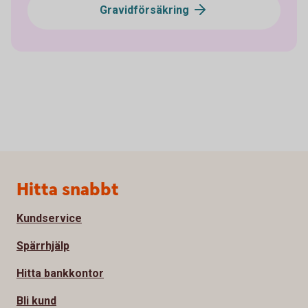
Gravidförsäkring
Sidfot
Hitta snabbt
Kundservice
Spärrhjälp
Hitta bankkontor
Bli kund