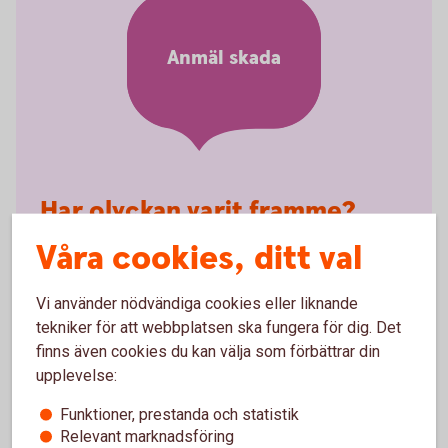
Anmäl skada
Har olyckan varit framme?
Våra cookies, ditt val
Här kan du göra din anmälan och ansöka om
ersättning.
Vi använder nödvändiga cookies eller liknande
Skadeanmälan – anmäl
skada
tekniker för att webbplatsen ska fungera för dig. Det
finns även cookies du kan välja som förbättrar din
upplevelse:
Funktioner, prestanda och statistik
Relevant marknadsföring