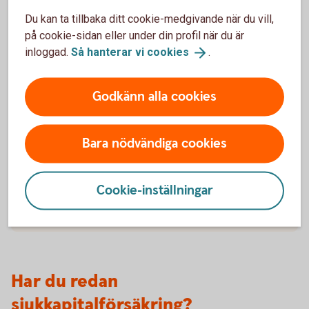
Frågor och svar om
Du kan ta tillbaka ditt cookie-medgivande när du vill,
sjukkapitalförsäkring
på cookie-sidan eller under din profil när du är
inloggad.
Så hanterar vi
cookies
.
Vad kostar Trygga sjukkapitalförsäkring?
Godkänn alla cookies
Vem kan teckna sjukkapitalförsäkringen?
Vad innebär det att göra en hälsoprövning?
Bara nödvändiga cookies
Hur avslutar jag min försäkring?
Cookie-inställningar
Hur fungerar Samtalsstöd?
Har du redan
sjukkapitalförsäkring?