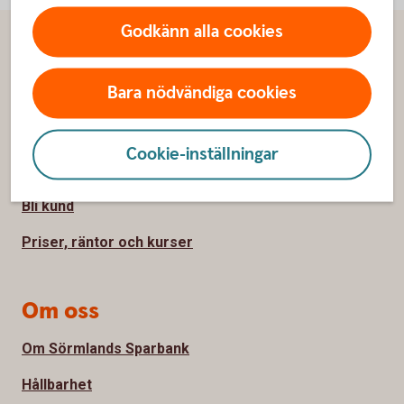
Godkänn alla cookies
Sidfot
Hitta snabbt
Bara nödvändiga cookies
Kundservice
Spärrhjälp
Cookie-inställningar
Hitta bankkontor
Bli kund
Priser, räntor och kurser
Om oss
Om Sörmlands Sparbank
Hållbarhet