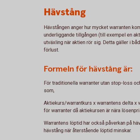
Hävstång
Hävstången anger hur mycket warranten kommer
underliggande tillgången (till exempel en akt
utväxling när aktien rör sig. Detta gäller i bå
förlust.
Formeln för hävstång är:
För traditionella warranter utan stop-loss 
som,
Aktiekurs/warrantkurs x warrantens delta x 
för warranter då aktiekursen är nära lösenpri
Warrantens löptid har också påverkan på hävs
hävstång när återstående löptid minskar.