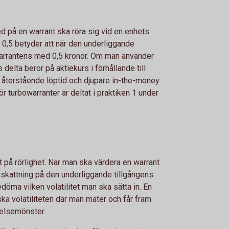
d på en warrant ska röra sig vid en enhets
å 0,5 betyder att när den underliggande
 warrantens med 0,5 kronor. Om man använder
delta beror på aktiekurs i förhållande till
e återstående löptid och djupare in-the-money
 turbowarranter är deltat i praktiken 1 under
tt på rörlighet. När man ska värdera en warrant
skattning på den underliggande tillgångens
 bedöma vilken volatilitet man ska sätta in. En
ka volatiliteten där man mäter och får fram
relsemönster.