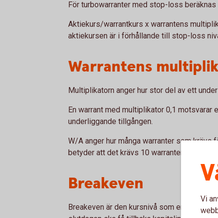
För turbowarranter med stop-loss beräknas
Aktiekurs/warrantkurs x warrantens multipli
aktiekursen är i förhållande till stop-loss ni
Warrantens multipli
Multiplikatorn anger hur stor del av ett unde
En warrant med multiplikator 0,1 motsvarar 
underliggande tillgången.
W/A anger hur många warranter som krävs för
betyder att det krävs 10 warranter för att mo
V
Breakeven
Vi an
Breakeven är den kursnivå som en underligg
webbp