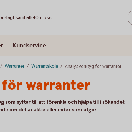
öretag
I samhället
Om oss
et
Kundservice
Warranter
Warrantskola
Analysverktyg för warranter
 för warranter
som syftar till att förenkla och hjälpa till i sökandet
de om det är aktie eller index som utgör