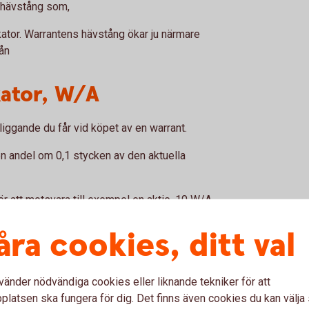
 hävstång som,
kator. Warrantens hävstång ökar ju närmare
vån
kator, W/A
rliggande du får vid köpet av en warrant.
en andel om 0,1 stycken av den aktuella
 att motsvara till exempel en aktie. 10 W/A
tsvara till exempel en aktie.
åra cookies, ditt val
vänder nödvändiga cookies eller liknande tekniker för att
ande tillgång måste uppnå för man på
latsen ska fungera för dig. Det finns även cookies du kan välj