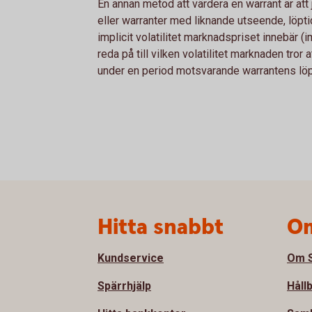
En annan metod att värdera en warrant är att
eller warranter med liknande utseende, löptid
implicit volatilitet marknadspriset innebär (
reda på till vilken volatilitet marknaden tror
under en period motsvarande warrantens löp
Sidfot
Hitta snabbt
Om
Kundservice
Om S
Spärrhjälp
Håll