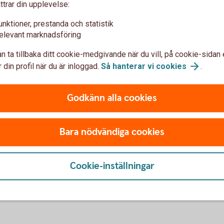
 warrant.
ttrar din upplevelse:
unktioner, prestanda och statistik
elevant marknadsföring
n ta tillbaka ditt cookie-medgivande när du vill, på cookie-sidan 
 din profil när du är inloggad.
Så hanterar vi
cookies
.
Godkänn alla cookies
Bara nödvändiga cookies
s
Cookie-inställningar
0 kronor på slutdagen för att den aktuella