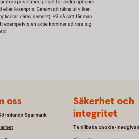
 jämföra priset med priset för andra optioner
 eller lösenpris. Genom att räkna ut vilken
implicerar, därav namnet). På så sätt får man
 att exempelvis en aktie kommer att röra sig
tid.
 oss
Säkerhet och
integritet
örmlands Sparbank
barhet
Ta tillbaka cookie-medgiva