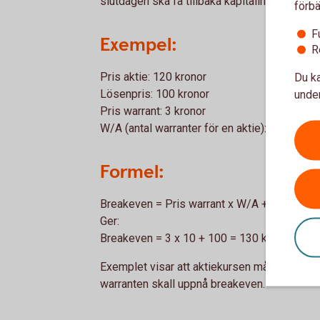
slutdagen ska få tillbaka kapitalinsatsen i en
förbä
F
Exempel:
R
Pris aktie: 120 kronor
Du ka
Lösenpris: 100 kronor
under
Pris warrant: 3 kronor
W/A (antal warranter för en aktie): 10
Formel:
Breakeven = Pris warrant x W/A + Lösenpri
Ger:
Breakeven = 3 x 10 + 100 = 130 kronor
Exemplet visar att aktiekursen måste vara 13
warranten skall uppnå breakeven.