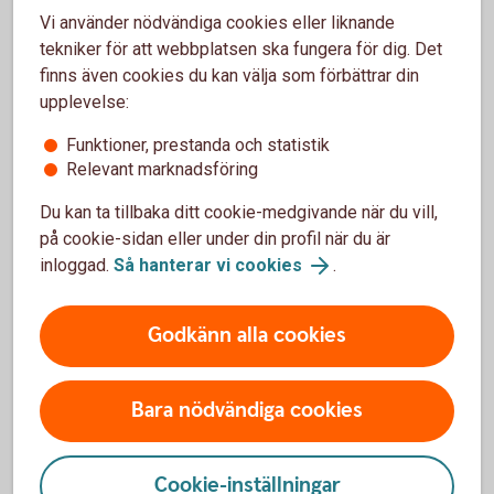
Vi använder nödvändiga cookies eller liknande
tekniker för att webbplatsen ska fungera för dig. Det
finns även cookies du kan välja som förbättrar din
För- och nackdelar med Bevis Nu
upplevelse:
Funktioner, prestanda och statistik
Fördelar
Relevant marknadsföring
Placeraren har exempelvis möjlighet till avkastning även
Du kan ta tillbaka ditt cookie-medgivande när du vill,
vid en sidledes och ibland nedåtgående marknad
på cookie-sidan eller under din profil när du är
Möjlighet att erhålla bättre riskspridning än vid en
inloggad.
Så hanterar vi cookies
.
enskild aktieinvestering
Placeraren har ofta ett kursfallsskydd till en viss nivå,
riskbarriären
Godkänn alla cookies
Nackdelar
Bara nödvändiga cookies
Delar av eller hela det nominella beloppet kan gå
förlorat
Ett Bevis Nu kan komma att uppvisa stora prisrörelser
Cookie-inställningar