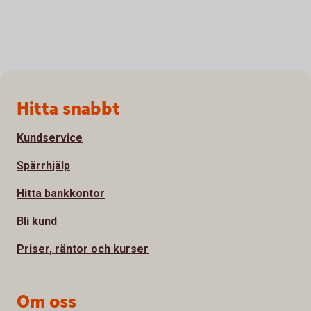
Sidfot
Hitta snabbt
Kundservice
Spärrhjälp
Hitta bankkontor
Bli kund
Priser, räntor och kurser
Om oss