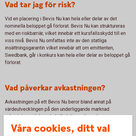
Vad tar jag för risk?
Vid en placering i Bevis Nu kan hela eller delar av det
nominella beloppet gå förlorat. Bevis Nu kan struktureras
med en riskbarriär, vilket innebär ett kursfallsskydd till en
viss nivå. Bevis Nu omfattas inte av den statliga
insättningsgarantin vilket innebär att om emittenten,
Swedbank, går i konkurs kan hela eller delar av beloppet gå
förlorat.
Vad påverkar avkastningen?
Avkastningen på ett Bevis Nu beror bland annat på
värdeutvecklingen på den underliggande marknad
avkastningen är kopplad till, deltagandegraden, om
produkten har ett tak och/eller en riskbarriär och en
Våra cookies, ditt val
eventuell kupongs storlek.