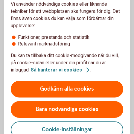
Vi använder nödvändiga cookies eller liknande
För- och nackdelar med
tekniker för att webbplatsen ska fungera för dig. Det
finns även cookies du kan välja som förbättrar din
Kreditbevis
upplevelse:
Fördelar
Funktioner, prestanda och statistik
Relevant marknadsföring
Skapar variation i portföljen med tillgångsslaget krediter
Du kan ta tillbaka ditt cookie-medgivande när du vill,
Ger möjlighet till en kontinuerlig, t ex årlig, utbetalning av
avkastning i form av en kupong
på cookie-sidan eller under din profil när du är
Ger möjlighet att investera i en underliggande marknad
inloggad.
Så hanterar vi cookies
.
du är intresserad av, utan att du behöver investera direkt
i en företagsobligation där minsta kapitalplacering ofta
Godkänn alla cookies
är hög
Nackdelar
Bara nödvändiga cookies
Delar av eller hela det nominella beloppet kan gå
förlorat
Cookie-inställningar
Köpkursen på andrahandsmarknaden kan variera relativt