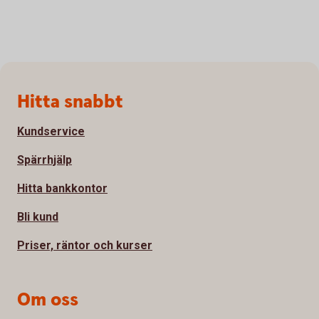
Sidfot
Hitta snabbt
Kundservice
Spärrhjälp
Hitta bankkontor
Bli kund
Priser, räntor och kurser
Om oss