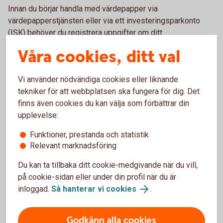
Innan du börjar handla med värdepapper via
värdepapperstjänsten eller via ett investeringsparkonto
(ISK) behöver du registrera uppgifter om ditt
medborgarskap. Det gör du i internetbanken under Övriga
Våra cookies, ditt val
tjänster eller i appen under Personuppgifter, Registrera
Nationellt ID.
Vi använder nödvändiga cookies eller liknande
Kontakta oss om du har problem att registrera dina
tekniker för att webbplatsen ska fungera för dig. Det
uppgifter så hjälper vi dig.
finns även cookies du kan välja som förbättrar din
upplevelse:
Funktioner, prestanda och statistik
Relevant marknadsföring
Här hittar du ditt NID
Du kan ta tillbaka ditt cookie-medgivande när du vill,
på cookie-sidan eller under din profil när du är
Här hittar du landskoder som behövs för att skapa ett NID.
inloggad.
Så hanterar vi cookies
.
Vad är CONCAT?
Godkänn alla cookies