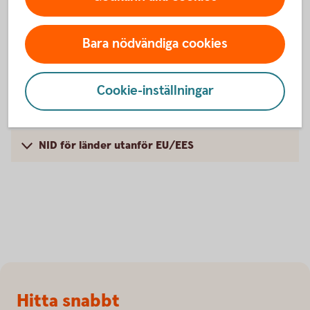
CONCAT innebär att ditt NID är ett EU-standardnummer som
innehåller födelsedatum, förnamn och efternamn som vi
Bara nödvändiga cookies
skapar åt dig.
Cookie-inställningar
NID för länder inom EU/EES
NID för länder utanför EU/EES
Sidfot
Hitta snabbt