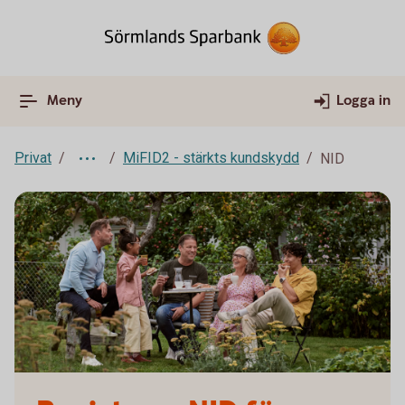
Meny
Logga in
Privat
MiFID2 - stärkts kundskydd
NID