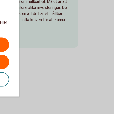
nformation om hållbarhet. Målet är att
att kunna jämföra olika investeringar. De
ilerat sig som att de har ett hållbart
till de uppsatta kraven för att kunna
eller