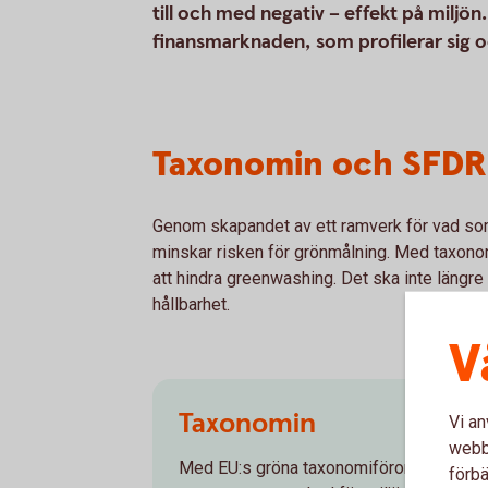
till och med negativ – effekt på miljö
finansmarknaden, som profilerar sig o
Taxonomin och SFDR
Genom skapandet av ett ramverk för vad som 
minskar risken för grönmålning. Med taxonom
att hindra greenwashing. Det ska inte längr
hållbarhet.
V
Taxonomin
Vi an
webbp
Med EU:s gröna taxonomiförordning – tax
förbä