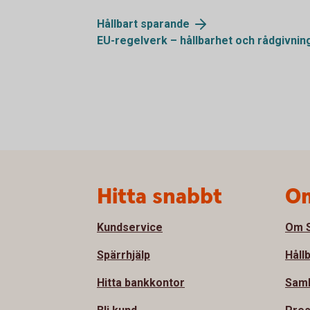
Hållbart
sparande
EU-regelverk – hållbarhet och
rådgivnin
Sidfot
Hitta snabbt
Om
Kundservice
Om S
Spärrhjälp
Håll
Hitta bankkontor
Sam