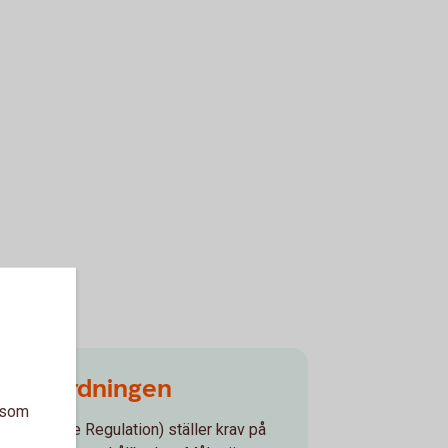
reförordningen
a som
Disclosure Regulation) ställer krav på