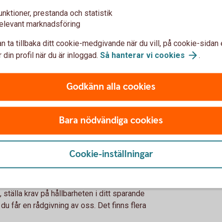
rhet. Det blir möjligt att
att fondbolagen ska lämna i
unktioner, prestanda och statistik
s vara miljömässigt
det ska bli lättare för dig 
elevant marknadsföring
t de är det utan att
fondbolag som tidigare prof
shing. Nu måste de kunna
fondutbud behöver leva upp 
n ta tillbaka ditt cookie-medgivande när du vill, på cookie-sidan 
fortsätta göra det.
 din profil när du är inloggad.
Så hanterar vi
cookies
.
SFDR
Godkänn alla cookies
Bara nödvändiga cookies
 för dig att bidra
Cookie-inställningar
fondbolag så är EU:s förhoppning att det ska
e att jämföra olika finansiella produkter när det
t, ställa krav på hållbarheten i ditt sparande
du får en rådgivning av oss. Det finns flera