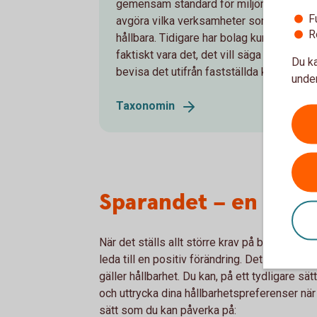
gemensam standard för miljömässig hållba
F
avgöra vilka verksamheter som ska anse
R
hållbara. Tidigare har bolag kunnat säga at
faktiskt vara det, det vill säga greenwa
Du ka
bevisa det utifrån fastställda kriterier.
under
Taxonomin
Sparandet – en chans
När det ställs allt större krav på bolag och 
leda till en positiv förändring. Det blir lättar
gäller hållbarhet. Du kan, på ett tydligare sät
och uttrycka dina hållbarhetspreferenser när 
sätt som du kan påverka på: