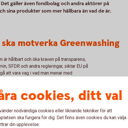
n. Det gäller även fondbolag och andra aktörer på
ch sina produkter som mer hållbara än vad de är.
 ska motverka Greenwashing
är hållbart och öka kraven på transparens,
in, SFDR och andra regleringar, siktar EU på
e gå att vara vag i vad man menar med
åra cookies, ditt val
SFDR – Disclosu
vänder nödvändiga cookies eller liknande tekniker för att
latsen ska fungera för dig. Det finns även cookies du kan välj
onomin – får vi en
SFDR (Sustainable Finance 
ttrar din upplevelse: