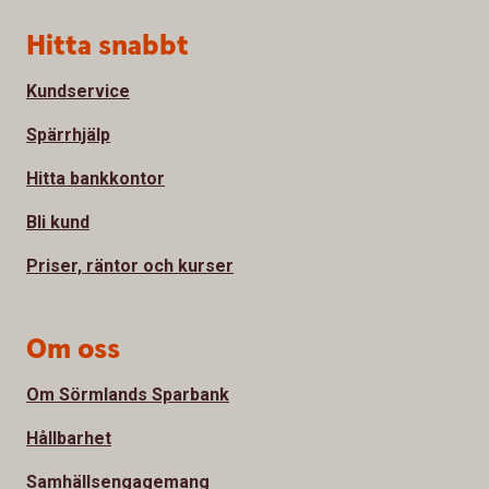
Sidfot
Hitta snabbt
Kundservice
Spärrhjälp
Hitta bankkontor
Bli kund
Priser, räntor och kurser
Om oss
Om Sörmlands Sparbank
Hållbarhet
Samhällsengagemang