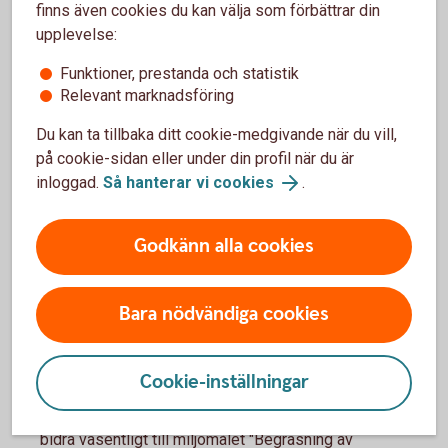
finns även cookies du kan välja som förbättrar din
Verksamheten ska
leva upp till de
upplevelse:
tekniska granskningskriterierna
satta för
Funktioner, prestanda och statistik
ett specifikt miljömål. Det är detaljerade
Relevant marknadsföring
beskrivningar på EU-nivå för när en
verksamhet anses uppfylla de två första
Du kan ta tillbaka ditt cookie-medgivande när du vill,
kriterierna; väsentligt bidra och inte orsaka
på cookie-sidan eller under din profil när du är
betydande skada. Det säkerställer att
inloggad.
Så hanterar vi cookies
.
verksamheten faktiskt lever upp till de satta
kriterierna för att klassas som miljömässigt
Godkänn alla cookies
hållbar enligt taxonomin.
Bara nödvändiga cookies
Bedömning enligt kriterierna - exempel
Cookie-inställningar
Godkänt:
Tillverkningen av elbilar och solpaneler anses
bidra väsentligt till miljömålet "Begräsning av