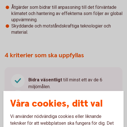
Åtgärder som bidrar till anpassning till det förväntade
klimatet och hantering av effekterna som följer av global
uppvärmning.
Skyddande och motståndskraftiga teknologier och
material.
4 kriterier som ska uppfyllas
Bidra väsentligt
till minst ett av de 6
miljömålen.
Inte orsaka betydande skada
för något av
Våra cookies, ditt val
miljömålen.
Utföras enligt
vissa sociala
Vi använder nödvändiga cookies eller liknande
minimiskyddsåtgärder
kopplat till
tekniker för att webbplatsen ska fungera för dig. Det
mänskliga rättigheter och arbetsrätt.