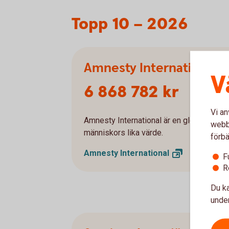
Topp 10 – 2026
Amnesty International
V
6 868 782 kr
Vi an
Amnesty International är en global organ
webbp
människors lika värde.
förbä
Amnesty
International
F
R
Du ka
under