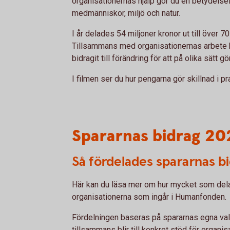
organisationernas hjälp gör du en betydelsefu
medmänniskor, miljö och natur.
I år delades 54 miljoner kronor ut till över 70
Tillsammans med organisationernas arbete
bidragit till förändring för att på olika sätt gö
I filmen ser du hur pengarna gör skillnad i pr
Spararnas bidrag 20
Så fördelades spararnas b
Här kan du läsa mer om hur mycket som delad
organisationerna som ingår i Humanfonden.
Fördelningen baseras på spararnas egna va
tillsammans blir till konkret stöd för organi