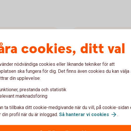
Rädda Barnen
åra cookies, ditt val
6 057 626 k
vänder nödvändiga cookies eller liknande tekniker för att
isation som kämpar för alla
Rädda Barnen finns på plat
latsen ska fungera för dig. Det finns även cookies du kan välj
kämpar för alla barns självk
ttrar din upplevelse:
upp i trygghet.
unktioner, prestanda och statistik
Rädda
Barnen
elevant marknadsföring
n ta tillbaka ditt cookie-medgivande när du vill, på cookie-sidan 
 din profil när du är inloggad.
Så hanterar vi
cookies
.