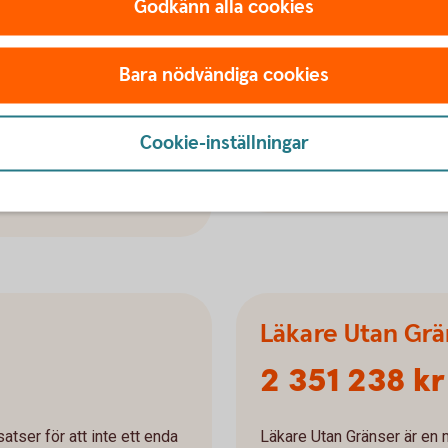
jöfond
Barncancerfon
Godkänn alla cookies
3 011 347 kr
Bara nödvändiga cookies
ämja forskning, projekt och
Barncancerfonden arbetar f
ysiska miljön i Sverige och
drabbade och deras familje
Cookie-inställningar
Barncancerfonden
Läkare Utan Grä
2 351 238 kr
tser för att inte ett enda
Läkare Utan Gränser är en