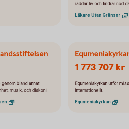
räddar liv och lindrar nöd 
Läkare Utan
Gränser
landsstiftelsen
Equmeniakyrka
1 773 707 kr
e genom bland annat
Equmeniakyrkan utför missi
het, musik, och diakoni.
internationellt.
lsen
Equmeniakyrkan