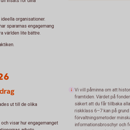
ll insats för dina
 ideella organisationer.
 har spararnas engagemang
ra världen lite bättre.
aktiken.
26
idrag
Vi vill påminna om att histo
framtiden. Värdet på fonder
säkert att du får tillbaka a
es ut till de olika
riskklass 6–7 kan på grun
förvaltningsmetoder minska o
l och visar hur engagemanget
informationsbroschyr och 
sationernas arbete.