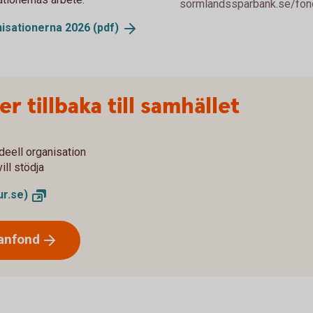
sormlandssparbank.se/fondli
nisationerna 2026
(pdf)
r tillbaka till samhället
ideell organisation
ill stödja
r.se)
anfond