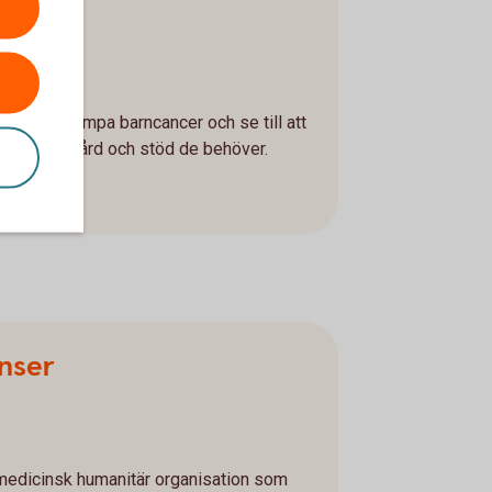
den
ör att bekämpa barncancer och se till att
r får den vård och stöd de behöver.
nser
 medicinsk humanitär organisation som