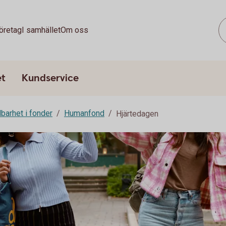
öretag
I samhället
Om oss
et
Kundservice
lbarhet i fonder
Humanfond
Hjärtedagen