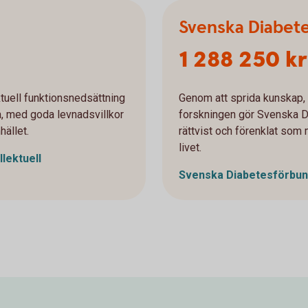
Svenska Diabet
1 288 250 kr
ktuell funktionsnedsättning
Genom att sprida kunskap, 
ra, med goda levnadsvillkor
forskningen gör Svenska D
hället.
rättvist och förenklat som m
livet.
llektuell
Svenska
Diabetesförbun