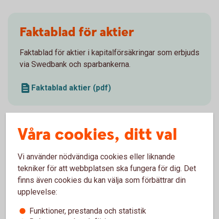
Faktablad för aktier
Faktablad för aktier i kapitalförsäkringar som erbjuds
via Swedbank och sparbankerna.
Faktablad aktier (pdf)
Våra cookies, ditt val
Faktablad för räntebärande
Vi använder nödvändiga cookies eller liknande
instrument
tekniker för att webbplatsen ska fungera för dig. Det
finns även cookies du kan välja som förbättrar din
Faktablad för räntebärande instrument i
upplevelse:
kapitalförsäkringar som erbjuds via Swedbank och
Funktioner, prestanda och statistik
sparbankerna