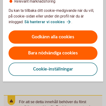
Relevant marknadsföring
Faktablad räntebärande papper (pdf)
Du kan ta tillbaka ditt cookie-medgivande när du vill,
på cookie-sidan eller under din profil när du är
inloggad.
Så hanterar vi
cookies
.
Godkänn alla cookies
Faktablad för värdepapper
Faktablad för de värdepapper som du kan köpa via
Bara nödvändiga cookies
Swedbank och sparbankerna hittar du genom att söka fram
dem i sökfunktionen här nedan.
Cookie-inställningar
Lista med Swedbanks
faktablad
För att se detta innehåll behöver du först