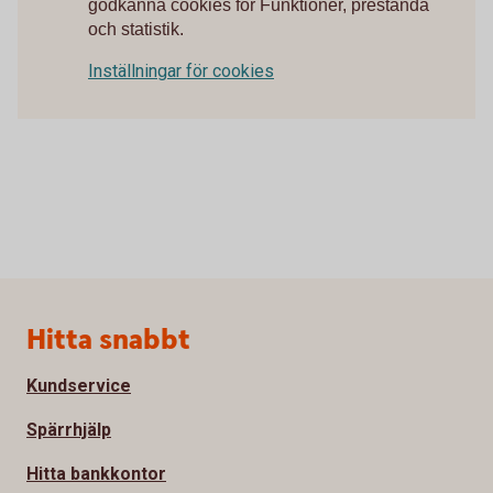
godkänna cookies för Funktioner, prestanda
och statistik.
Inställningar för cookies
Sidfot
Hitta snabbt
Kundservice
Spärrhjälp
Hitta bankkontor