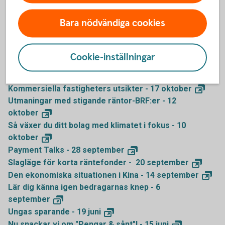
Technology – vår bästa fond 2023 - 18
januari
Spara schysst i fonder med fokus på klimatet - 29
Bara nödvändiga cookies
november
Payment Talks - 23
november
Bostadsköparskolan - 1
november
Cookie-inställningar
Spara i fonder och aktier – tips för dig som är ny på
börsen - 17
oktober
Kommersiella fastigheters utsikter - 17
oktober
Utmaningar med stigande räntor-BRF:er - 12
oktober
Så växer du ditt bolag med klimatet i fokus - 10
oktober
Payment Talks - 28
september
Slagläge för korta räntefonder - 20
september
Den ekonomiska situationen i Kina - 14
september
Lär dig känna igen bedragarnas knep - 6
september
Ungas sparande - 19
juni
Nu snackar vi om "Pengar & sånt"! - 15
juni