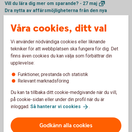
Vill du lära dig mer om sparande? - 27
maj
Dra nytta av affärsmöjligheterna från den nya
hållbarhetsregleringen - 15
maj
Våra cookies, ditt val
Revansch för Ny Teknik? - 24
april
Förbered företaget inför kommande lagkrav kopplat
till hållbarhet! - 17
april
Vi använder nödvändiga cookies eller liknande
Breakit x Swedbank: Hållbarhet som affärsstrategi - 16
tekniker för att webbplatsen ska fungera för dig. Det
april
finns även cookies du kan välja som förbättrar din
Trade Finance - 11
april
upplevelse:
Fondsparande med FN:s globala mål i fokus - 21
Funktioner, prestanda och statistik
mars
Relevant marknadsföring
Payment talks - Cybersäkerhet - 19
mars
Hur planerar vi långsiktigt i vår bostadsrättsförening?
Du kan ta tillbaka ditt cookie-medgivande när du vill,
- 7
mars
på cookie-sidan eller under din profil när du är
Små bolag - stora möjligheter - 21
februari
inloggad.
Så hanterar vi
cookies
.
Swedbank Forum: Vår ekonomi och omvärld - 20
februari
Godkänn alla cookies
Trade Finance: 2024 - vart är vi på väg? - 8
februari