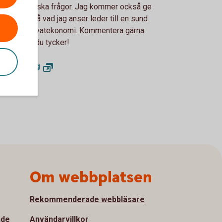
vatekonomiska frågor. Jag kommer också ge
kreta råd på vad jag anser leder till en sund
 hållbar privatekonomi. Kommentera gärna
 skriv vad du tycker!
uros blogg
Om webbplatsen
Rekommenderade webbläsare
nde
Användarvillkor