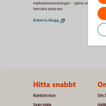
marknadsutvecklingen – gärna vinklat från d
tekniska analysen.
Roberts blogg
Sidfot
Hitta snabbt
Om
Kundservice
Om S
Spärrhjälp
Håll