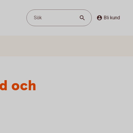
Sök
Bli kund
ld och