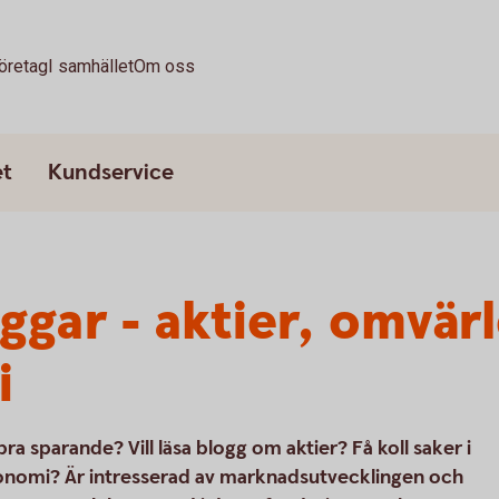
öretag
I samhället
Om oss
et
Kundservice
gar - aktier, omvär
i
ra sparande? Vill läsa blogg om aktier? Få koll saker i
onomi? Är intresserad av marknadsutvecklingen och