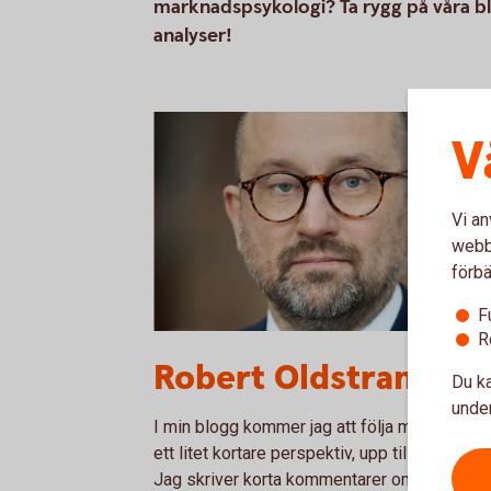
marknadspsykologi? Ta rygg på våra b
analyser!
V
Vi an
webbp
förbä
F
R
Robert Oldstrand
Robert Oldstrand
Du ka
under
I min blogg kommer jag att följa marknaderna
ett litet kortare perspektiv, upp till tre månad
Jag skriver korta kommentarer om