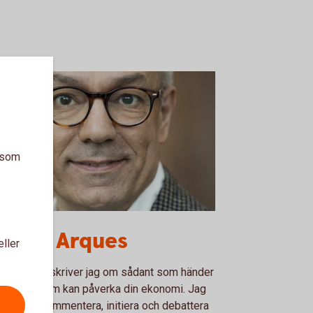
a som
uro Arques
rturo Arques
eller
min blogg skriver jag om sådant som händer
amhället som kan påverka din ekonomi. Jag
mer att kommentera, initiera och debattera