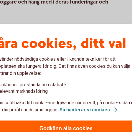
loggare och häng med i deras funderingar och
åra cookies, ditt val
vänder nödvändiga cookies eller liknande tekniker för att
latsen ska fungera för dig. Det finns även cookies du kan välj
ttrar din upplevelse:
unktioner, prestanda och statistik
elevant marknadsföring
Art
Martin Hallström
A
n ta tillbaka ditt cookie-medgivande när du vill, på cookie-sidan 
 din profil när du är inloggad.
Så hanterar vi cookies
.
 i
I denna blogg skriver och reflekterar jag om de
På 
er.
olika marknaderna, sett ur ett litet kortare
i s
Godkänn alla cookies
perspektiv. För att få en uppfattning och
kom