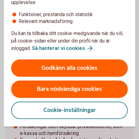
upplevelse:
Pressmeddelande - Tendenser till återhämtning
Funktioner, prestanda och statistik
för
hushållen
Relevant marknadsföring
Du kan ta tillbaka ditt cookie-medgivande när du vill,
på cookie-sidan eller under din profil när du är
inloggad.
Så hanterar vi
cookies
.
Det här är finansiell hälsa
Godkänn alla cookies
Vårt index tar avstamp i FN:s definition av
ekonomisk hälsa: ”att känna sig trygg i sin
Bara nödvändiga cookies
privatekonomi, ha kontroll, motståndskraft och
ekonomisk frihet”:
Cookie-inställningar
En privatekonomi som varje månad innebär högre
inkomst än utgifter
Försäkringar som skyddar privatekonomin, som
a-kassa och hemförsäkring