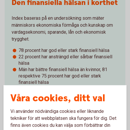
Den finansiella hälsan i korthet
Index baseras på en undersökning som mäter
människors ekonomiska förmåga och kunskap om
vardagsekonomi, sparande, lån och ekonomisk
trygghet.
78 procent har god eller stark finansiell hälsa
22 procent har ansträngd eller sårbar finansiell
hälsa
Män har bättre finansiell hälsa än kvinnor, 81
respektive 75 procent har god eller stark
finansiell hälsa
Äldre har bäst finansiell hälsa, 88 procent av de
Våra cookies, ditt val
67 år och äldre har god eller stark finansiell hälsa
Bland 18-29-åringarna har 67 procent god eller
stark finansiell hälsa
Vi använder nödvändiga cookies eller liknande
tekniker för att webbplatsen ska fungera för dig. Det
Index för finansiell hälsa - läs hela rapporten
finns även cookies du kan välja som förbättrar din
(pdf)