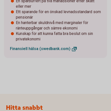
En sparbuffert på två månadslöner efter skatt
eller mer
Ett sparande för en önskad levnadsstandard som
pensionär
En hanterbar skuldnivå med marginaler för
ränteuppgångar och sämre ekonomi
Kunskap för att kunna fatta bra beslut om sin
privatekonomi
Finansiell hälsa
(swedbank.com)
Sidfot
Hitta snabbt