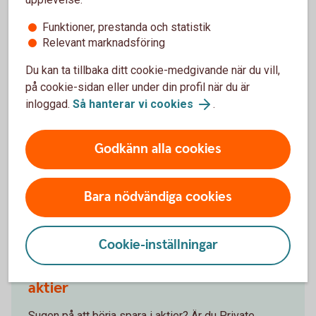
tredje del får du en fördjupning kring hur du kan
minimera riskerna i ditt aktiesparande. Du får även
Funktioner, prestanda och statistik
information om olika verktyg som du kan använda för
Relevant marknadsföring
att prognostisera en akties förväntade
Du kan ta tillbaka ditt cookie-medgivande när du vill,
kursutveckling baserat på dess historiska
på cookie-sidan eller under din profil när du är
rörelsemönster.
inloggad.
Så hanterar vi cookies
.
Van aktiehandlare – tips
Godkänn alla cookies
Bara nödvändiga cookies
Kom igång med aktier!
Cookie-inställningar
Öppna aktiedepå och börja spara i
aktier
Sugen på att börja spara i aktier? Är du Private