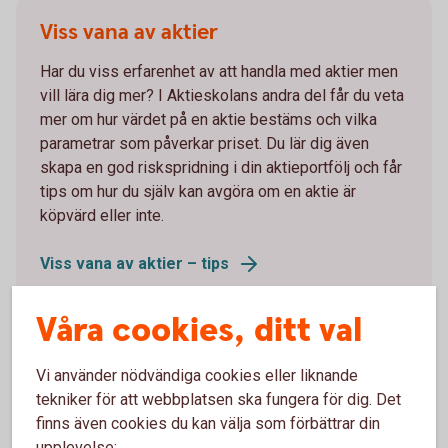
Viss vana av aktier
Har du viss erfarenhet av att handla med aktier men
vill lära dig mer? I Aktieskolans andra del får du veta
mer om hur värdet på en aktie bestäms och vilka
parametrar som påverkar priset. Du lär dig även
skapa en god riskspridning i din aktieportfölj och får
tips om hur du själv kan avgöra om en aktie är
köpvärd eller inte.
Viss vana av aktier – tips
Våra cookies, ditt val
Vi använder nödvändiga cookies eller liknande
Van aktieplacerare
tekniker för att webbplatsen ska fungera för dig. Det
finns även cookies du kan välja som förbättrar din
Har du hållit på länge med aktier? I Aktieskolans
upplevelse: