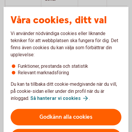
Storbritannien
Brittiskt pund
GBP
12,6594
Våra cookies, ditt val
Sydafrika
Sydafrikansk
ZAR
0,5775
rand
Vi använder nödvändiga cookies eller liknande
tekniker för att webbplatsen ska fungera för dig. Det
Thailand
Thailänsk bath
THB
0,2827
finns även cookies du kan välja som förbättrar din
upplevelse:
Tjeckien
Tjeckisk krona
CZK
0,4469
Funktioner, prestanda och statistik
Turkiet
Turkisk lira
TRY
0,1952
Relevant marknadsföring
Du kan ta tillbaka ditt cookie-medgivande när du vill,
Ungern
Ungersk forint
HUF
0,0297
på cookie-sidan eller under din profil när du är
inloggad.
Så hanterar vi
cookies
.
USA
Amerikansk
USD
9,3776
dollar
Godkänn alla cookies