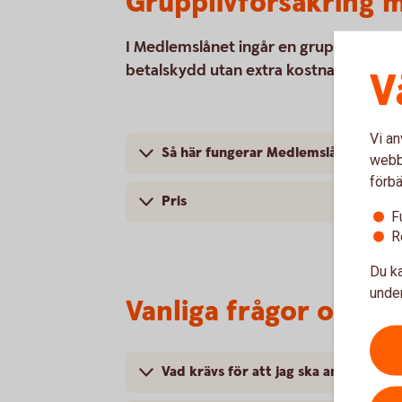
Grupplivförsäkring 
I Medlemslånet ingår en grupplivförsä
betalskydd utan extra kostnad. Det inn
V
Vi an
Så här fungerar Medlemslåneförsäkr
webbp
förbä
Pris
F
R
Du ka
under
Vanliga frågor och s
Vad krävs för att jag ska anslutas til