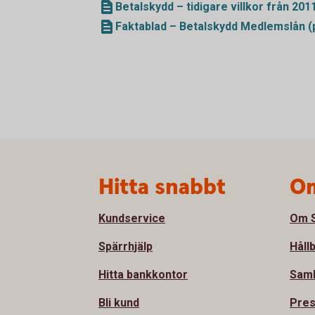
Betalskydd – tidigare villkor från 201
Faktablad – Betalskydd Medlemslån (
Sidfot
Hitta snabbt
Om
Kundservice
Om S
Spärrhjälp
Håll
Hitta bankkontor
Sam
Bli kund
Pre