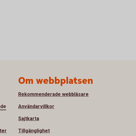
Om webbplatsen
Rekommenderade webbläsare
nde
Användarvillkor
Sajtkarta
ter
Tillgänglighet