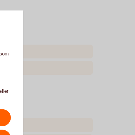
a som
eller