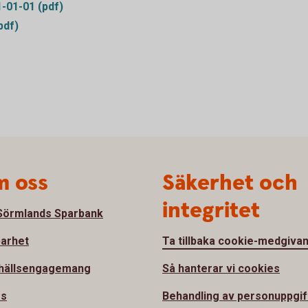
1-01-01 (pdf)
pdf)
 oss
Säkerhet och
integritet
örmlands Sparbank
barhet
Ta tillbaka cookie-medgiva
hällsengagemang
Så hanterar vi cookies
ss
Behandling av personuppgif