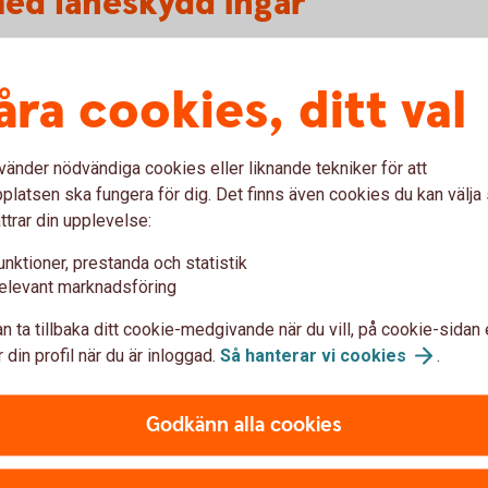
med låneskydd ingår
kring, som inkluderar livskydd/låneskydd, och ett
ebär en extra trygghet för dig som låntagare.
åra cookies, ditt val
vänder nödvändiga cookies eller liknande tekniker för att
ingar
latsen ska fungera för dig. Det finns även cookies du kan välj
ttrar din upplevelse:
unktioner, prestanda och statistik
elevant marknadsföring
n ta tillbaka ditt cookie-medgivande när du vill, på cookie-sidan 
 din profil när du är inloggad.
Så hanterar vi
cookies
.
var
Godkänn alla cookies
l försäkringarna?