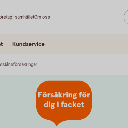
öretag
I samhället
Om oss
et
Kundservice
slåneförsäkringar
Försäkring för
dig i facket