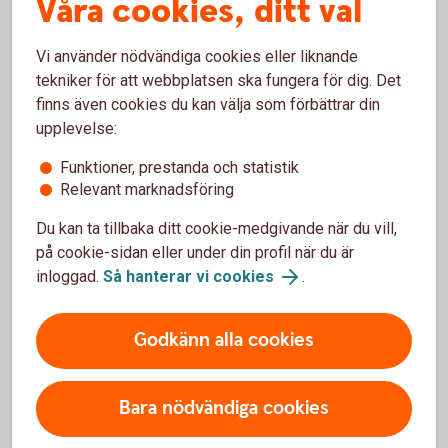
Våra cookies, ditt val
Hjälp att flytta tjänstepension
Vi använder nödvändiga cookies eller liknande
Vill du samla din pension hos oss och få en bättre
tekniker för att webbplatsen ska fungera för dig. Det
överblick? Vi kan inte flytta din tjänstepension åt dig,
finns även cookies du kan välja som förbättrar din
men hjälper gärna till med det. Välkommen att
upplevelse:
kontakta oss på telefon eller besöka ett bankkontor.
Funktioner, prestanda och statistik
Ring 0771-350 350 så hjälper vi dig flytta
Relevant marknadsföring
tjänstepensionen
Du kan ta tillbaka ditt cookie-medgivande när du vill,
på cookie-sidan eller under din profil när du är
Hitta ett bankkontor
inloggad.
Så hanterar vi cookies
.
Godkänn alla cookies
Tips! Skaffa Mobilt BankID
Bara nödvändiga cookies
Skaffa Mobilt BankID