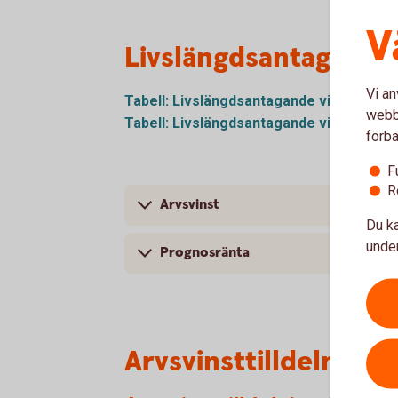
V
Livslängdsantagande
Vi an
Tabell: Livslängdsantagande vid 65 år (f
webbp
Tabell: Livslängdsantagande vid 65 år (e
förbä
F
R
Arvsvinst
Du ka
under
Prognosränta
Arvsvinsttilldelning