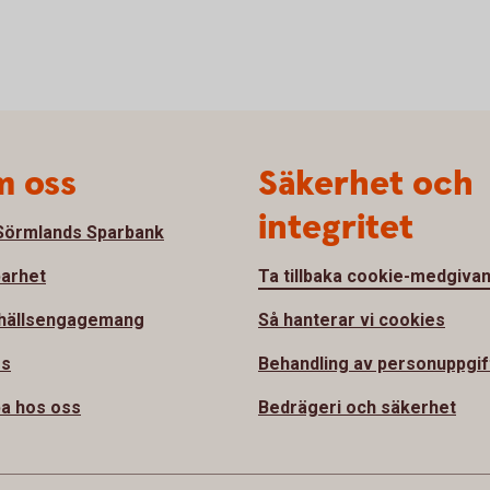
 oss
Säkerhet och
integritet
örmlands Sparbank
barhet
Ta tillbaka cookie-medgiva
hällsengagemang
Så hanterar vi cookies
ss
Behandling av personuppgif
a hos oss
Bedrägeri och säkerhet