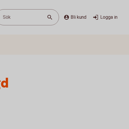
Sök
Bli kund
Logga in
gd