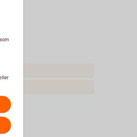
a som
eller