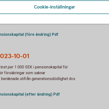
2023-10-01
Cookie-inställningar
nst per 1 000 SEK i pensionskapital för
r försäkringar som saknar
ensionskapital (före ändring) Pdf
 2023-10-01
vinst per 1 000 SEK i pensionskapital för
ör försäkringar som saknar
 beräknade utifrån generationsdödlighet dvs.
ensionskapital (efter ändring) Pdf