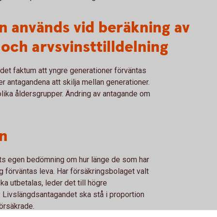
n används vid beräkning av
och arvsvinsttilldelning
det faktum att yngre generationer förväntas
r antagandena att skilja mellan generationer.
r olika åldersgrupper. Ändring av antagande om
n
ts egen bedömning om hur länge de som har
 förväntas leva. Har försäkringsbolaget valt
a utbetalas, leder det till högre
 Livslängdsantagandet ska stå i proportion
försäkrade.