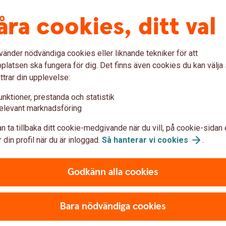
åra cookies, ditt val
n före och efter 2023-10-01
vänder nödvändiga cookies eller liknande tekniker för att
öre ändring)
Pdf
latsen ska fungera för dig. Det finns även cookies du kan välj
fter ändring)
Pdf
ttrar din upplevelse:
unktioner, prestanda och statistik
elevant marknadsföring
n ta tillbaka ditt cookie-medgivande när du vill, på cookie-sidan 
 din profil när du är inloggad.
Så hanterar vi
cookies
.
Godkänn alla cookies
 före och efter 2023-10-01
Bara nödvändiga cookies