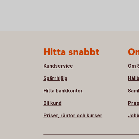
Sidfot
Hitta snabbt
Om
Kundservice
Om S
Spärrhjälp
Håll
Hitta bankkontor
Sam
Bli kund
Pre
Priser, räntor och kurser
Jobb