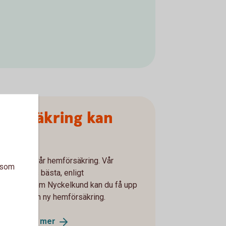
mförsäkring kan
saker med vår hemförsäkring. Vår
a som
v Sveriges bästa, enligt
nternas. Som Nyckelkund kan du få upp
 du tecknar en ny hemförsäkring.
ta reda på
mer