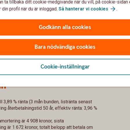
n ta tillbaka ditt cookie-medgivande när du vill, på cookie-sidan 
 din profil när du är inloggad.
Så hanterar vi
cookies
.
Jämför hemförsäkringa
*Nyckelkunder med bolån och
Godkänn alla cookies
eller husbil) får 20 % raba
(villahem, villa eller hem
Bara nödvändiga cookies
Försäkringsgivare är Tre K
Cookie-inställningar
ån
ll 3,89 % ränta (3 mån bunden, listränta senast
g återbetalningstid 50 år, effektiv ränta: 3,96 %
mortering är 4 908 kronor, sista
g är 1 672 kronor, totalt belopp att betala om