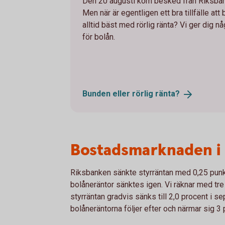
Den 20 augusti kom besked från Riksban
Men när är egentligen ett bra tillfälle att
alltid bäst med rörlig ränta? Vi ger dig n
för bolån.
Bunden eller rörlig
ränta?
Bostadsmarknaden i
Riksbanken sänkte styrräntan med 0,25 punkt
bolåneräntor sänktes igen. Vi räknar med tre s
styrräntan gradvis sänks till 2,0 procent i s
bolåneräntorna följer efter och närmar sig 3 