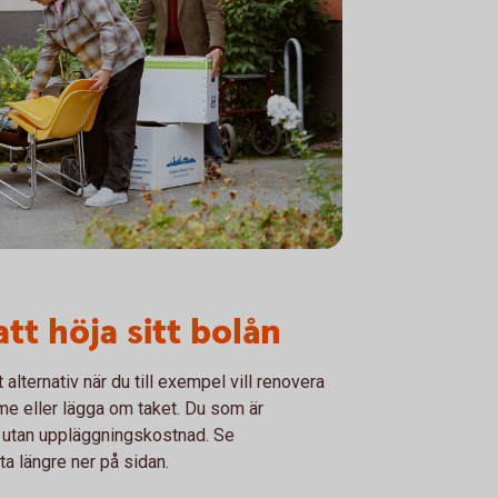
nt
tt höja sitt bolån
t alternativ när du till exempel vill renovera
me eller lägga om taket. Du som är
n utan uppläggningskostnad. Se
a längre ner på sidan.