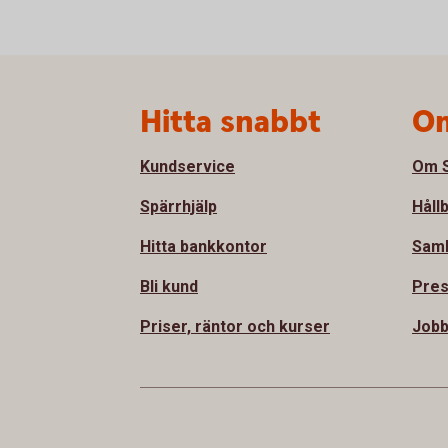
Sidfot
Hitta snabbt
Om
Kundservice
Om S
Spärrhjälp
Håll
Hitta bankkontor
Sam
Bli kund
Pre
Priser, räntor och kurser
Jobb