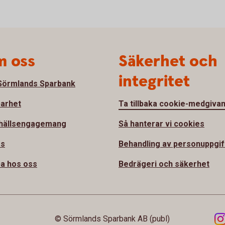
 oss
Säkerhet och
integritet
örmlands Sparbank
barhet
Ta tillbaka cookie-medgiva
hällsengagemang
Så hanterar vi cookies
ss
Behandling av personuppgif
a hos oss
Bedrägeri och säkerhet
© Sörmlands Sparbank AB (publ)