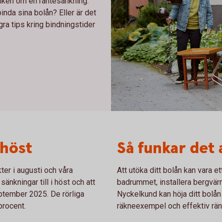
ken om en räntesänkning.
 binda sina bolån? Eller är det
ågra tips kring bindningstider
Moving in our out of an apartme
 höst
Så funkar det a
er i augusti och våra
Att utöka ditt bolån kan vara et
änkningar till i höst och att
badrummet, installera bergvär
eptember 2025. De rörliga
Nyckelkund kan höja ditt bolå
procent.
räkneexempel och effektiv ränt