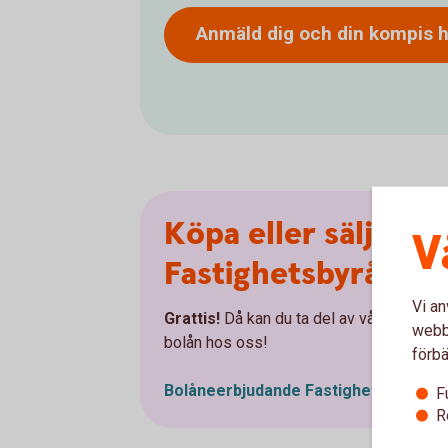
Anmäld dig och din kompis
h
Köpa eller sälja via
V
Fastighetsbyrån?
Vi an
Grattis!
Då kan du ta del av vårt erbjuda
webbp
bolån hos oss!
förbä
Bolåneerbjudande
Fastighetsbyrån
F
R