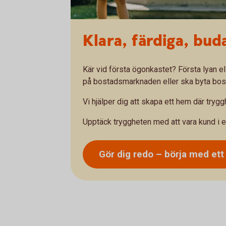
Klara, färdiga, bud
Kär vid första ögonkastet? Första lyan e
på bostadsmarknaden eller ska byta bosta
Vi hjälper dig att skapa ett hem där tryg
Upptäck tryggheten med att vara kund i e
Gör dig redo – börja med et