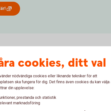
är!
Med rätt he
åra cookies, ditt val
livet ta plats
vänder nödvändiga cookies eller liknande tekniker för att
nde när du ansöker om nytt
Skydda ditt hem och dina 
latsen ska fungera för dig. Det finns även cookies du kan välj
Hemförsäkring Plus är en a
ttrar din upplevelse:
jämförelsesajten Konsume
till 20 procent rabatt* när
unktioner, prestanda och statistik
elevant marknadsföring
Våra hemförsäkringar – 