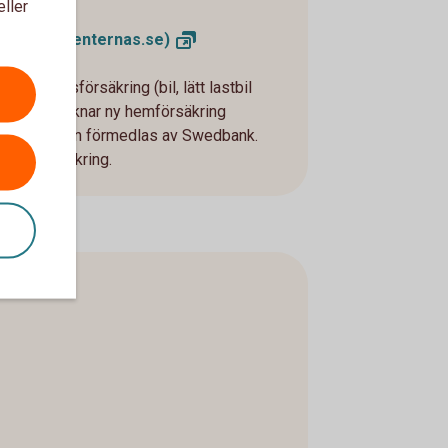
eller
r
(konsumenternas.se)
 fordonsförsäkring (bil, lätt lastbil
tt när de tecknar ny hemförsäkring
). Försäkringen förmedlas av Swedbank.
ronor Försäkring.