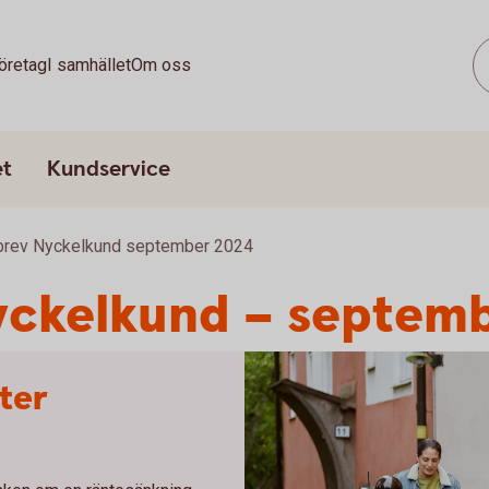
öretag
I samhället
Om oss
et
Kundservice
brev Nyckelkund september 2024
yckelkund – septem
ter