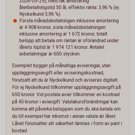
2026-05-29), med rak amortering
återbetalningstid 50 år, effektiv ränta: 3,96 % (ej
Nyckelkund 3,96 %).
Första månadsbetalningen inklusive amortering
är 4 908 kronor, sista månadsbetalningen
inklusive amortering är 1 672 kronor, totalt
belopp att betala om räntan är oförändrad under
lånets löptid är 1 974 121 kronor. Antalet
avbetalningar är 600 stycken.
Exemplet bygger på månatliga aviseringar, utan
uppläggningsavgift eller aviseringskostnad,
förutsatt att du är Nyckelkund och aviseras digitalt.
För ej Nyckelkund tillkommer uppläggningsavgift på
650 kronor. Vid postala avier tillkommer en kostnad
på 45 kronor i aviavgift. Valutakursförändringar kan
komma att påverka beloppen som du ska betala om
du till exempel har inkomst i annan valuta än lånet.
Lånet förutsätter att säkerhet lämnas i form av pant i
bostad.