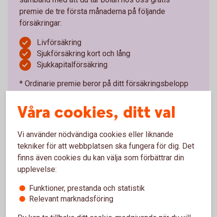
premie de tre första månaderna på följande
försäkringar:
Livförsäkring
Sjukförsäkring kort och lång
Sjukkapitalförsäkring
* Ordinarie premie beror på ditt försäkringsbelopp
och din ålder. Swedbank är försäkringsförmedlare.
Våra cookies, ditt val
Försäkringsgivare är Swedbank Försäkring AB.
Ring 0771-350 350 för att ta del av
Vi använder nödvändiga cookies eller liknande
erbjudandet
tekniker för att webbplatsen ska fungera för dig. Det
finns även cookies du kan välja som förbättrar din
upplevelse:
Funktioner, prestanda och statistik
Relevant marknadsföring