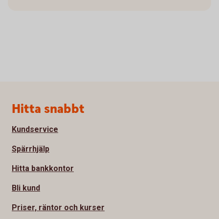
Sidfot
Hitta snabbt
Kundservice
Spärrhjälp
Hitta bankkontor
Bli kund
Priser, räntor och kurser