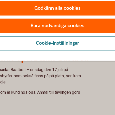
000 kronor för rot och 75 0
ig.
per person och år.
Godkänn alla cookies
n, internetbanken och
Rot och rut – så funkar
d
Bara nödvändiga cookies
Cookie-inställningar
lands Sparbanks Bästboll
anks Bästboll – onsdag den 17 juli på
sbyrån, som också finns på på plats, ser fram
dje.
som är kund hos oss. Anmäl till tävlingen görs