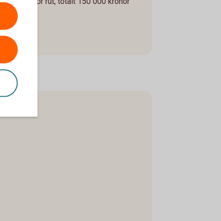
00 kronor för rut, totalt 150 000 kronor
et