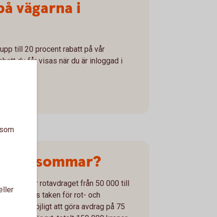
på vägarna i
pp till 20 procent rabatt på vår
batt du får visas när du är inloggad i
a som
vera i sommar?
s taket för rotavdraget från 50 000 till
eller
t separeras taken för rot- och
 det blir möjligt att göra avdrag på 75