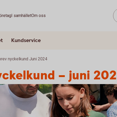
öretag
I samhället
Om oss
et
Kundservice
rev nyckelkund Juni 2024
yckelkund – juni 20