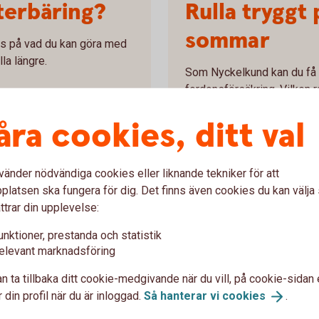
terbäring?
Rulla tryggt 
sommar
ps på vad du kan göra med
la längre.
Som Nyckelkund kan du få u
fordonsförsäkring. Vilken ra
pengarna
internetbanken eller appen.
åra cookies, ditt val
Skaffa
bilförsäkring
vänder nödvändiga cookies eller liknande tekniker för att
latsen ska fungera för dig. Det finns även cookies du kan välj
ttrar din upplevelse:
den från
Ska du reno
unktioner, prestanda och statistik
elevant marknadsföring
Från och med 1 juli 2024 höj
n ta tillbaka ditt cookie-medgivande när du vill, på cookie-sidan 
75 000 kronor och samtidig
 din profil när du är inloggad.
Så hanterar vi
cookies
.
ina kort, se över dina
rutavdragen. Det innebär att
n du enkelt hålla koll på och