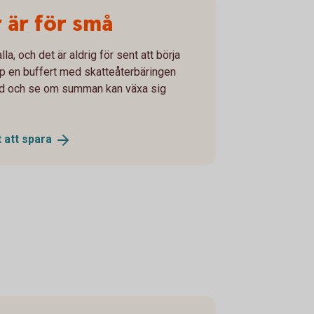
 är för små
la, och det är aldrig för sent att börja
pp en buffert med skatteåterbäringen
ond och se om summan kan växa sig
t att
spara