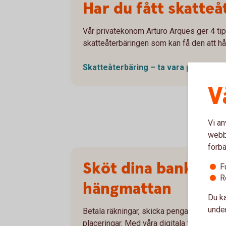
Har du fått skatteå
Vår privatekonom Arturo Arques ger 4 ti
skatteåterbäringen som kan få den att hål
Skatteåterbäring – ta vara på
skatte
V
Vi an
webbp
förbä
Sköt dina bankären
F
R
hängmattan
Du ka
under
Betala räkningar, skicka pengar, hantera d
placeringar. Med våra digitala tjänster ka