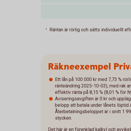
Räntan är rörlig och sätts individuellt e
1
Räkneexempel Priv
Ett lån på 100 000 kr med 7,73 % rörl
ränteändring 2025-10-03), med rak amo
effektiv ränta på 8,15 % (8,01 % för 
Aviseringsavgiften är 0 kr och uppläg
belopp att betala under lånets löptid
Återbetalningsbeloppet är i snitt 1 9
stycken.
Det här är en förenklad kalkyl och avvike