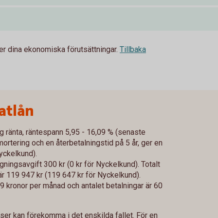
fter dina ekonomiska förutsättningar.
Tillbaka
atlån
ig ränta, räntespann 5,95 - 16,09 % (senaste
rtering och en återbetalningstid på 5 år, ger en
Nyckelkund).
gningsavgift 300 kr (0 kr för Nyckelkund). Totalt
 är 119 947 kr (119 647 kr för Nyckelkund).
99 kronor per månad och antalet betalningar är 60
lser kan förekomma i det enskilda fallet. För en