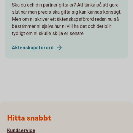
Ska du och din partner gifta er? Att tänka på att göra
slut när man precis ska gifta sig kan kännas konstigt.
Men om ni skriver ett äktenskapsförord redan nu så
bestämmer ni själva hur ni vill ha det och det blir
tydligt om ni skulle skilja er senare.
Äktenskapsförord
Sidfot
Hitta snabbt
Kundservice