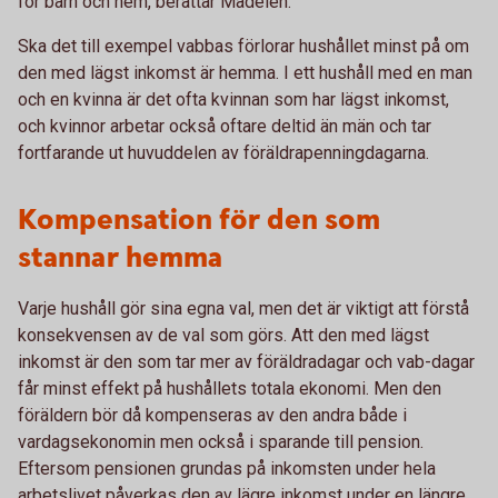
för barn och hem, berättar Madelén.
Ska det till exempel vabbas förlorar hushållet minst på om
den med lägst inkomst är hemma. I ett hushåll med en man
och en kvinna är det ofta kvinnan som har lägst inkomst,
och kvinnor arbetar också oftare deltid än män och tar
fortfarande ut huvuddelen av föräldrapenningdagarna.
Kompensation för den som
stannar hemma
Varje hushåll gör sina egna val, men det är viktigt att förstå
konsekvensen av de val som görs. Att den med lägst
inkomst är den som tar mer av föräldradagar och vab-dagar
får minst effekt på hushållets totala ekonomi. Men den
föräldern bör då kompenseras av den andra både i
vardagsekonomin men också i sparande till pension.
Eftersom pensionen grundas på inkomsten under hela
arbetslivet påverkas den av lägre inkomst under en längre