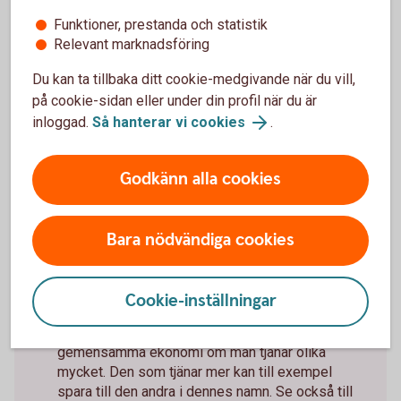
ekonomiskt jämställt förhållande:
Funktioner, prestanda och statistik
Relevant marknadsföring
Kom överens om hur just ni ska göra med er
Du kan ta tillbaka ditt cookie-medgivande när du vill,
gemensamma ekonomi.
på cookie-sidan eller under din profil när du är
Tjänar ni olika mycket bör ni ta hänsyn till det.
inloggad.
Så hanterar vi cookies
.
Den som tjänar mer kan till exempel stå för en
större andel av utgifterna.
Ta även hänsyn till de mindre utgifterna. Spara
Godkänn alla cookies
kvitton under en period för att få en uppfattning
om hur mycket det handlar om.
En gemensam ekonomi måste inte innebära att
Bara nödvändiga cookies
alla pengar går in på samma konto. Men ett
gemensamt konto, kopplat till varsitt kort, för
vardagliga inköp kan vara bra för att också få
Cookie-inställningar
med alla mindre utgifter.
Pensionssparande bör ingå i ett hushålls
gemensamma ekonomi om man tjänar olika
mycket. Den som tjänar mer kan till exempel
spara till den andra i dennes namn. Se också till