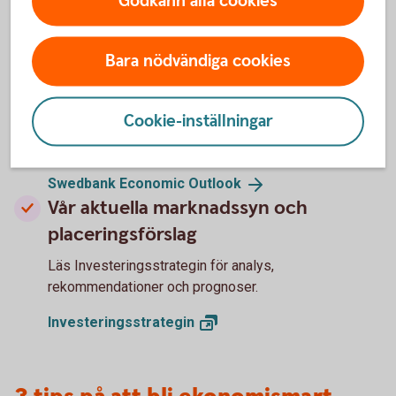
Godkänn alla cookies
Hur kommer ekonomin att utvecklas
Bara nödvändiga cookies
för Sverige och omvärlden?
Läs vår konjunkturrapport - Swedbank Economic
Cookie-inställningar
Outlook - där våra experter delar med sig av sina
prognoser.
Swedbank Economic
Outlook
Vår aktuella marknadssyn och
placeringsförslag
Läs Investeringsstrategin för analys,
rekommendationer och prognoser.
Investeringsstrategin