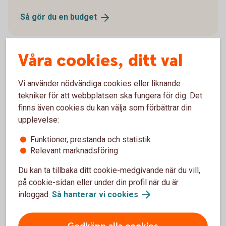
Så gör du en
budget
Våra cookies, ditt val
Försäkra din ekonomi
Vi använder nödvändiga cookies eller liknande
tekniker för att webbplatsen ska fungera för dig. Det
Ekonomin kan svänga, det har vi sett de senaste
finns även cookies du kan välja som förbättrar din
åren. Med en försäkring ökar du tryggheten för dig
upplevelse:
och din familj.
Funktioner, prestanda och statistik
Relevant marknadsföring
Nödvändig och bra att
ha-försäkringar
Du kan ta tillbaka ditt cookie-medgivande när du vill,
på cookie-sidan eller under din profil när du är
inloggad.
Så hanterar vi
cookies
.
Prognos för ekonomin framöver