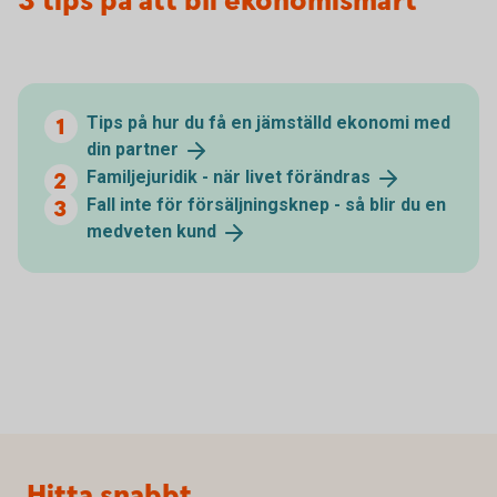
3 tips på att bli ekonomismart
Tips på hur du få en jämställd ekonomi med
din
partner
Familjejuridik - när livet
förändras
Fall inte för försäljningsknep - så blir du en
medveten
kund
Sidfot
Hitta snabbt