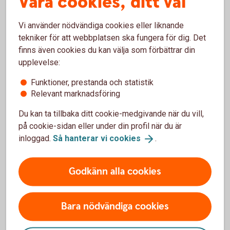
Våra cookies, ditt val
Vi använder nödvändiga cookies eller liknande
tekniker för att webbplatsen ska fungera för dig. Det
Vad är ett ISK?
finns även cookies du kan välja som förbättrar din
upplevelse:
Ett investeringssparkonto är en sparform där
Funktioner, prestanda och statistik
du på ett enkelt sätt kan spara i fonder och
Relevant marknadsföring
aktier.
Du kan sälja fonder och aktier utan att behöva
Du kan ta tillbaka ditt cookie-medgivande när du vill,
redogöra för dem i din deklaration. Du betalar
på cookie-sidan eller under din profil när du är
alltså inte skatt om du säljer något med vinst
inloggad.
Så hanterar vi
cookies
.
eller får utdelning. I stället betalar du en årlig
schablonskatt baserad på genomsnittet av
Godkänn alla cookies
kontots värde vid kvartalsskiften och de
insättningar du gjort under året.
Skulle du göra en förlust på dina värdepapper
Bara nödvändiga cookies
kan du inte göra avdrag för dem.
Du betalar skatt på ditt sparande på ISK