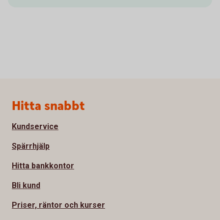
Sidfot
Hitta snabbt
Kundservice
Spärrhjälp
Hitta bankkontor
Bli kund
Priser, räntor och kurser