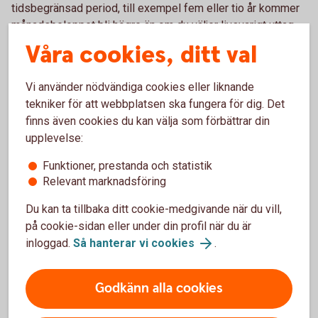
tidsbegränsad period, till exempel fem eller tio år kommer
månadsbeloppet bli högre än om du väljer livsvarigt uttag.
Men när de åren har gått är tjänstepensionen slut. Väljer du
Våra cookies, ditt val
livsvarigt uttag blir månadsutbetalningen lägre men du får
pengar varje månad livet ut.
Vi använder nödvändiga cookies eller liknande
tekniker för att webbplatsen ska fungera för dig. Det
Har du jobbat hos flera olika arbetsgivare som har betalat in
finns även cookies du kan välja som förbättrar din
till tjänstepension kommer dina utbetalningar att komma
upplevelse:
från flera olika håll.
Funktioner, prestanda och statistik
Eget sparande
Relevant marknadsföring
Du kan ta tillbaka ditt cookie-medgivande när du vill,
De flesta som har arbetat heltid ett helt arbetsliv kan räkna
på cookie-sidan eller under din profil när du är
med omkring 70-75 procent av sin slutlön i pension. Vill du
inloggad.
Så hanterar vi cookies
.
ha högre pension eller kunna vara flexibel med när och hur
du vill gå i pension, kan du även behöva ha ett privat
pensionssparande.
Godkänn alla cookies