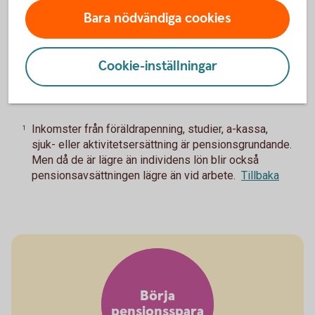
Garantipension
Bara nödvändiga cookies
Har du haft liten eller ingen arbetsinkomst under livet har du
rätt till garantipension. Den baseras främst på hur stor din
Cookie-inställningar
inkomstpension är och hur länge du bott i Sverige, men
även ditt civilstånd.
Inkomster från föräldrapenning, studier, a-kassa,
1
sjuk- eller aktivitetsersättning är pensionsgrundande.
Men då de är lägre än individens lön blir också
pensionsavsättningen lägre än vid arbete.
Tillbaka
Börja
pensionsspara