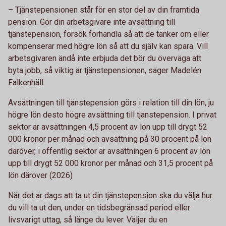
– Tjänstepensionen står för en stor del av din framtida
pension. Gör din arbetsgivare inte avsättning till
tjänstepension, försök förhandla så att de tänker om eller
kompenserar med högre lön så att du själv kan spara. Vill
arbetsgivaren ändå inte erbjuda det bör du överväga att
byta jobb, så viktig är tjänstepensionen, säger Madelén
Falkenhäll.
Avsättningen till tjänstepension görs i relation till din lön, ju
högre lön desto högre avsättning till tjänstepension. I privat
sektor är avsättningen 4,5 procent av lön upp till drygt 52
000 kronor per månad och avsättning på 30 procent på lön
däröver, i offentlig sektor är avsättningen 6 procent av lön
upp till drygt 52 000 kronor per månad och 31,5 procent på
lön däröver (2026)
När det är dags att ta ut din tjänstepension ska du välja hur
du vill ta ut den, under en tidsbegränsad period eller
livsvarigt uttag, så länge du lever. Väljer du en