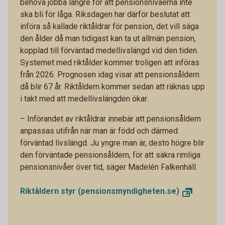
behöva jobba längre för att pensionsnivåerna inte
ska bli för låga. Riksdagen har därför beslutat att
införa så kallade riktåldrar för pension, det vill säga
den ålder då man tidigast kan ta ut allmän pension,
kopplad till förväntad medellivslängd vid den tiden.
Systemet med riktålder kommer troligen att införas
från 2026. Prognosen idag visar att pensionsåldern
då blir 67 år. Riktåldern kommer sedan att räknas upp
i takt med att medellivslängden ökar.
– Införandet av riktåldrar innebär att pensionsåldern
anpassas utifrån när man är född och därmed
förväntad livslängd. Ju yngre man är, desto högre blir
den förväntade pensionsåldern, för att säkra rimliga
pensionsnivåer över tid, säger Madelén Falkenhäll.
Riktåldern styr (pensionsmyndigheten.se)