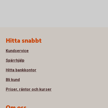
Sidfot
Hitta snabbt
Kundservice
Spärrhjälp
Hitta bankkontor
Bli kund
Priser, räntor och kurser
Om oss