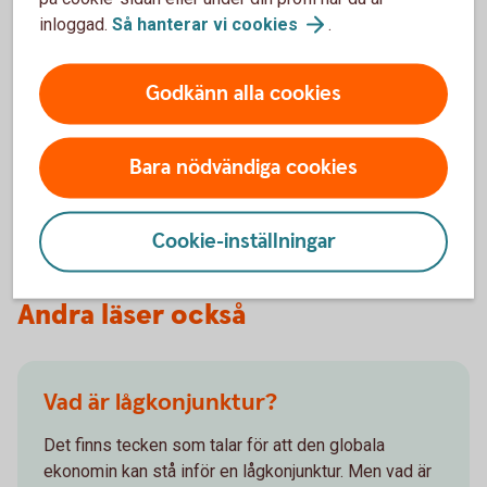
på en samhällsnivå kan det på sikt leda till hög
inloggad.
Så hanterar vi
cookies
.
inflation och dyrare varor och tjänster. Ett sådant
förhöjt kostnadsläge kan i förlängningen innebära
Godkänn alla cookies
sämre konkurrenskraft för företagen och att man
tvingas avskeda. Om fler blir arbetslösa minskar
den sammanlagda konsumtionen i landet och
Bara nödvändiga cookies
tillväxten minskar, vilket ytterligare kan spä på den
negativa utvecklingen. Så att hålla inflationen i
schack, är en delikat balansgång.
Cookie-inställningar
Andra läser också
Vad är lågkonjunktur?
Det finns tecken som talar för att den globala
ekonomin kan stå inför en lågkonjunktur. Men vad är