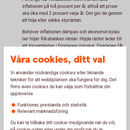
inflationen på två procent per år, alltså att priser
ska öka med 2 procent varje år. Det gör de genom
att höja eller sänka styrräntan.
Behöver inflationen dämpas och ekonomin kylas
ner höjer Riksbanken räntan. Höjda räntor leder till
att lönsamheten i företagen minskar, företagen får
svårare att få krediter och investeringarna avtar.
Våra cookies, ditt val
Högre räntor gör också att hushållens och
företagens konsumtion minskar, eftersom det går
Vi använder nödvändiga cookies eller liknande
åt mer pengar till att betala lån och det blir mindre
tekniker för att webbplatsen ska fungera för dig. Det
kvar att spendera på annat. Högre räntor leder
finns även cookies du kan välja som förbättrar din
också till att folk sparar mer, vilket också dämpar
upplevelse:
konsumtionen. Sammantaget minskar efterfrågan i
ekonomin, vilket påverkat priserna nedåt och
Funktioner, prestanda och statistik
inflationen sjunker.
Relevant marknadsföring
På individnivå upplevs det såklart positivt med en
Du kan ta tillbaka ditt cookie-medgivande när du vill,
hög löneökning, och mer pengar i plånboken, men
på cookie-sidan eller under din profil när du är