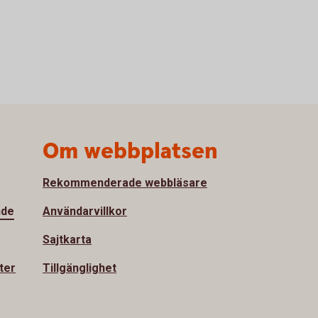
Om webbplatsen
Rekommenderade webbläsare
nde
Användarvillkor
Sajtkarta
ter
Tillgänglighet