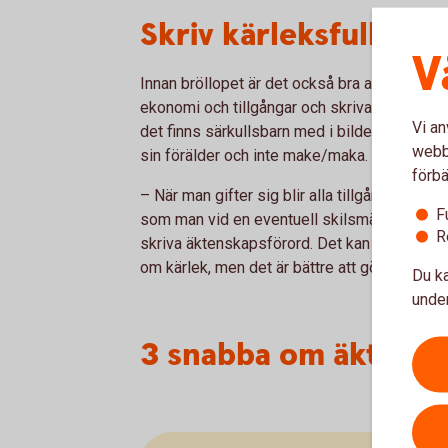
Skriv kärleksfulla avt
V
Innan bröllopet är det också bra att kontakta 
ekonomi och tillgångar och skriva eventuella
Vi an
det finns särkullsbarn med i bilden eftersom
webbp
sin förälder och inte make/maka.
förbä
– När man gifter sig blir alla tillgångar ge
F
som man vid en eventuell skilsmässa vill beh
R
skriva äktenskapsförord. Det kan kännas tråkig
om kärlek, men det är bättre att göra det nu 
Du ka
under
3 snabba om äktens