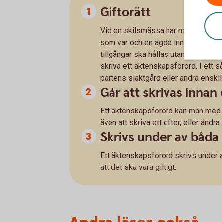
Giftorätt
Vid en skilsmässa har makarna rätt 
som var och en ägde innan giftermåle
tillgångar ska hållas utanför en bod
skriva ett äktenskapsförord. I ett 
partens släktgård eller andra enskil
Går att skrivas innan 
Ett äktenskapsförord kan man med f
även att skriva ett efter, eller ändra
Skrivs under av båda 
Ett äktenskapsförord skrivs under a
att det ska vara giltigt.