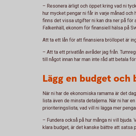
– Resonera ärligt och öppet kring vad ni tycke
hur mycket pengar ni får in varje månad och 
finns det vissa utgifter ni kan dra ner på för
Falkenhäll, ekonom för finansiell hälsa på 
Att ta ett lån för att finansiera bröllopet är in
– Att ta ett privatlån avråder jag från. Tumre
till något innan har man inte råd att betala fö
Lägg en budget och b
När ni har de ekonomiska ramarna är det dag
lista även de minsta detaljerna. När ni har en
prioriteringslista; vad vill ni lägga mer pengar
– Fundera också på hur många ni vill bjuda. Vi
klara budget, är det kanske bättre att satsa 