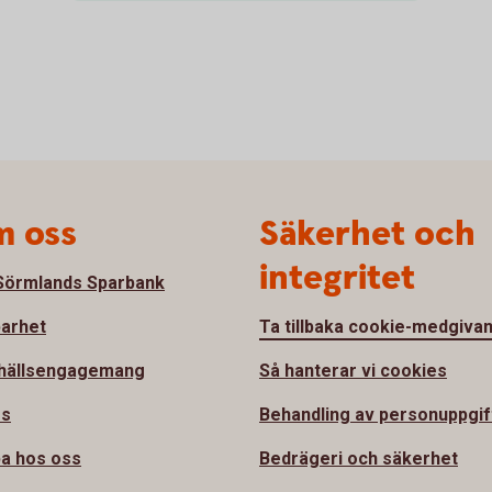
 oss
Säkerhet och
integritet
örmlands Sparbank
barhet
Ta tillbaka cookie-medgiva
hällsengagemang
Så hanterar vi cookies
ss
Behandling av personuppgif
a hos oss
Bedrägeri och säkerhet