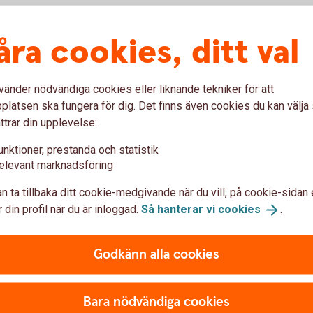
al innan
åra cookies, ditt val
juridiska rådgivare, för att gå igenom
 avtal som behövs. Särskilt viktigt är det om
vänder nödvändiga cookies eller liknande tekniker för att
 det, om inget annat skrivs, är de som ärver
latsen ska fungera för dig. Det finns även cookies du kan välj
ttrar din upplevelse:
mensamma och kanske finns det vissa delar
unktioner, prestanda och statistik
ålla inom släkten. Då kan det vara klokt att
elevant marknadsföring
t att göra det här i en tid när allt handlar
så är det gjort, säger Madelén.
n ta tillbaka ditt cookie-medgivande när du vill, på cookie-sidan 
 din profil när du är inloggad.
Så hanterar vi
cookies
.
kapsförord
Godkänn alla cookies
Bara nödvändiga cookies