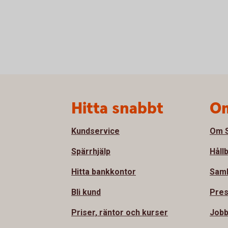
Sidfot
Hitta snabbt
Om
Kundservice
Om S
Spärrhjälp
Håll
Hitta bankkontor
Sam
Bli kund
Pre
Priser, räntor och kurser
Jobb