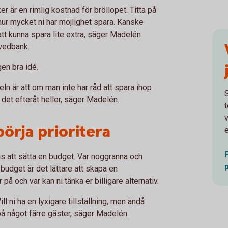
r är en rimlig kostnad för bröllopet. Titta på
hur mycket ni har möjlighet spara. Kanske
 att kunna spara lite extra, säger Madelén
Swedbank.
gen bra idé.
geln är att om man inte har råd att spara ihop
r det efteråt heller, säger Madelén.
v
örja prioritera
e
s att sätta en budget. Var noggranna och
 budget är det lättare att skapa en
 på och var kan ni tänka er billigare alternativ.
ll ni ha en lyxigare tillställning, men ändå
på något färre gäster, säger Madelén.