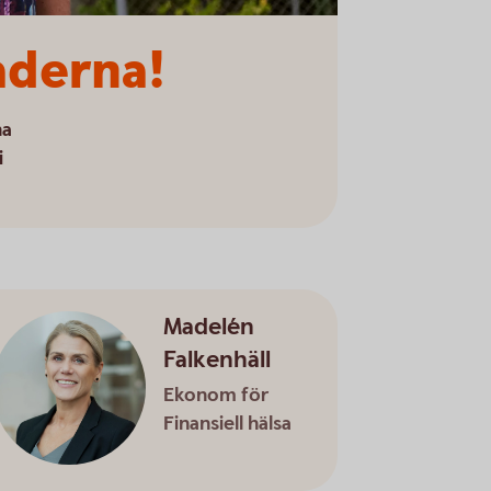
aderna!
na
i
Madelén
Falkenhäll
Ekonom för
Finansiell hälsa