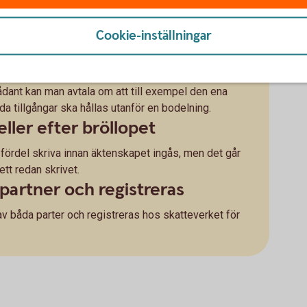
Cookie-inställningar
till hälften av alla gemensamma tillgångar, även det
t. Det kallas giftorätt. Om man vill att vissa
elning, som görs vid skilsmässa, är det därför bra att
sådant kan man avtala om att till exempel den ena
da tillgångar ska hållas utanför en bodelning.
eller efter bröllopet
ördel skriva innan äktenskapet ingås, men det går
 ett redan skrivet.
partner och registreras
v båda parter och registreras hos skatteverket för