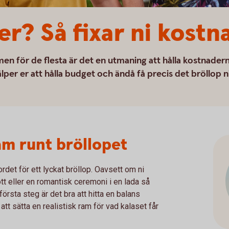
er? Så fixar ni kostn
men för de flesta är det en utmaning att hålla kostnader
lper er att hålla budget och ändå få precis det bröllop n
am runt bröllopet
ordet för ett lyckat bröllop. Oavsett om ni
t eller en romantisk ceremoni i en lada så
första steg är det bra att hitta en balans
att sätta en realistisk ram för vad kalaset får