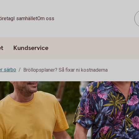
öretag
I samhället
Om oss
et
Kundservice
er särbo
Bröllopsplaner? Så fixar ni kostnaderna