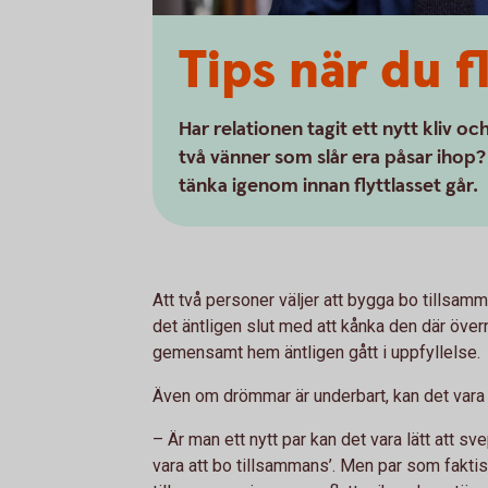
Tips när du f
Har relationen tagit ett nytt kliv och
två vänner som slår era påsar ihop?
tänka igenom innan flyttlasset går.
Att två personer väljer att bygga bo tillsam
det äntligen slut med att kånka den där öv
gemensamt hem äntligen gått i uppfyllelse.
Även om drömmar är underbart, kan det vara br
– Är man ett nytt par kan det vara lätt att s
vara att bo tillsammans’. Men par som faktis