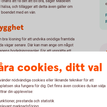
e chans att få det att bli bra, säger Madelén
e
hälsa, och tillägger att detta även gäller om
ar boendet med en vän.
rygghet
 bra lösning för att undvika onödiga framtida
ilda vägar senare. Där kan man ange om något
ens bodelningsregler. För att upprätta ett
jurist.
åra cookies, ditt val
det kan bli om man skulle separera, när man
t samboavtal kan spela en avgörande roll om
elén Falkenhäll.
vänder nödvändiga cookies eller liknande tekniker för att
latsen ska fungera för dig. Det finns även cookies du kan välj
te har ett samboavtal?
ttrar din upplevelse:
unktioner, prestanda och statistik
en, som säger att bohag, till exempel
elevant marknadsföring