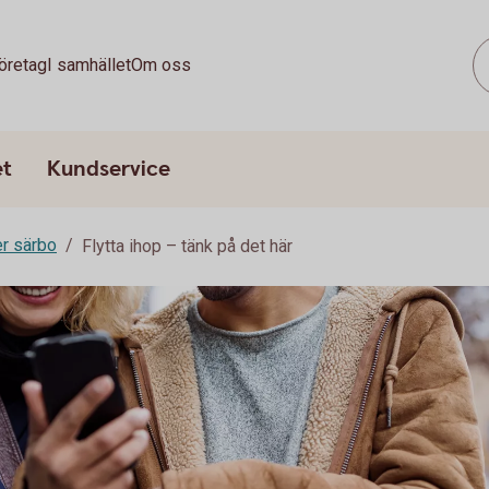
öretag
I samhället
Om oss
et
Kundservice
er särbo
Flytta ihop – tänk på det här