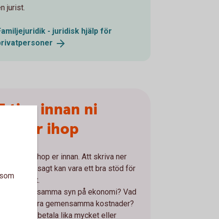
n jurist.
Familjejuridik - juridisk hjälp för
privatpersoner
5 tips innan ni
flyttar ihop
Prata ihop er innan. Att skriva ner
vad ni sagt kan vara ett bra stöd för
a som
minnet.
Har ni samma syn på ekonomi? Vad
ska vara gemensamma kostnader?
Ska ni betala lika mycket eller