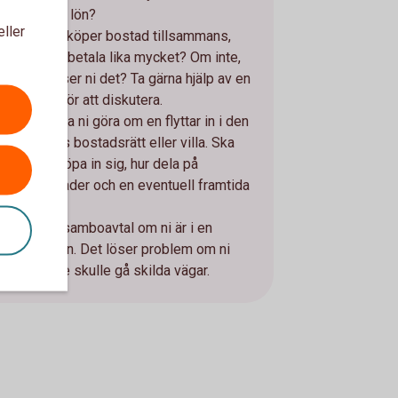
utifrån lön?
eller
Om ni köper bostad tillsammans,
ska ni betala lika mycket? Om inte,
hur löser ni det? Ta gärna hjälp av en
jurist för att diskutera.
Hur ska ni göra om en flyttar in i den
andres bostadsrätt eller villa. Ska
man köpa in sig, hur dela på
kostnader och en eventuell framtida
vinst?
Skriv samboavtal om ni är i en
relation. Det löser problem om ni
senare skulle gå skilda vägar.