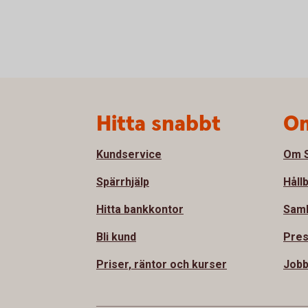
Sidfot
Hitta snabbt
Om
Kundservice
Om S
Spärrhjälp
Håll
Hitta bankkontor
Sam
Bli kund
Pre
Priser, räntor och kurser
Jobb