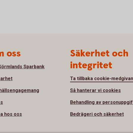
 oss
Säkerhet och
integritet
örmlands Sparbank
barhet
Ta tillbaka cookie-medgiva
hällsengagemang
Så hanterar vi cookies
ss
Behandling av personuppgif
a hos oss
Bedrägeri och säkerhet