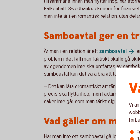
tillsammans innan man flyttar ihop, har störr
Falkenhäll, Swedbanks ekonom för finansiell 
man inte är i en romantisk relation, utan del
Samboavtal ger en t
Är man i en relation är ett
samboavtal
en
problem i det fall man faktiskt skulle gå sk
av egendomen inte ska omfattas av sambolag
samboavtal kan det vara bra att ta hjälp av en 
V
– Det kan låta oromantiskt att tänka på hur 
precis ska flytta ihop, men faktum är att et
saker inte går som man tänkt sig, säger Mad
Vi an
webbp
Vad gäller om man in
förbä
F
Har man inte ett samboavtal gäller sambolag
R