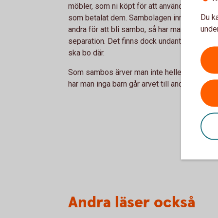
möbler, som ni köpt för att använda gemensa
Du ka
som betalat dem. Sambolagen innebär också a
under
andra för att bli sambo, så har man generellt s
separation. Det finns dock undantag om en a
ska bo där.
Som sambos ärver man inte heller varandra. 
har man inga barn går arvet till andra arvingar,
Andra läser också