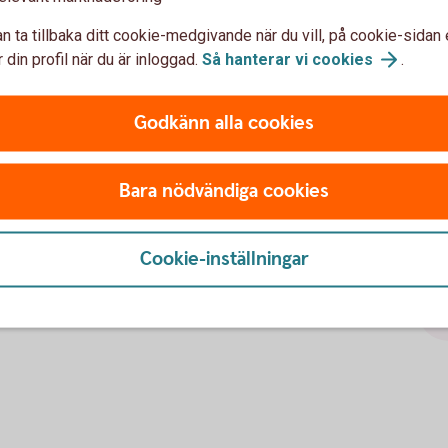
mt delas lika vid en separation, oavsett vem
n ta tillbaka ditt cookie-medgivande när du vill, på cookie-sidan 
tt om den ena parten har flyttat in hos den
 din profil när du är inloggad.
Så hanterar vi
cookies
.
ett inte rätt till del i bostaden vid en
v er köpt en lägenhet med avsikten att båda
Godkänn alla cookies
Har man barn ärver barnen den som går bort,
 till exempel föräldrar.
Bara nödvändiga cookies
Cookie-inställningar