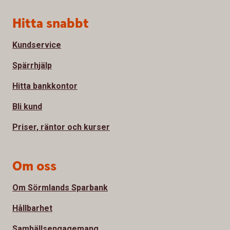
Sidfot
Hitta snabbt
Kundservice
Spärrhjälp
Hitta bankkontor
Bli kund
Priser, räntor och kurser
Om oss
Om Sörmlands Sparbank
Hållbarhet
Samhällsengagemang