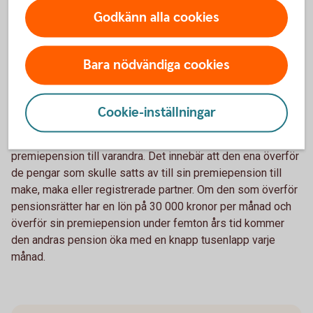
– Om den ena föräldern tar ett större ansvar för hem och
Godkänn alla cookies
barn genom att arbeta deltid under några år bör den förälder
som arbetar heltid och sannolikt har en högre inkomst
kompensera den andra. Det kan man göra genom ett extra
Bara nödvändiga cookies
sparande i den andras namn, som enskild egendom, eller
genom att överföra pensionsrätter för premiepension,
Cookie-inställningar
säger Madelén Falkenhäll.
Som gifta kan man överföra pensionsrätter för
premiepension till varandra. Det innebär att den ena överför
de pengar som skulle satts av till sin premiepension till
make, maka eller registrerade partner. Om den som överför
pensionsrätter har en lön på 30 000 kronor per månad och
överför sin premiepension under femton års tid kommer
den andras pension öka med en knapp tusenlapp varje
månad.