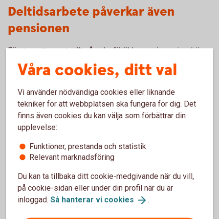
Deltidsarbete påverkar även
pensionen
Förutom att eventuellt påverka föräldrapenningen innebär
deltidsarbete också en lägre avsättning till pensionen.
Våra cookies, ditt val
– En kortare period av deltidsarbete påverkar inte
Vi använder nödvändiga cookies eller liknande
pensionen så mycket. Och under barnets fyra första år får
tekniker för att webbplatsen ska fungera för dig. Det
den förälder som tjänar minst pensionsrätt för barnår, det
finns även cookies du kan välja som förbättrar din
vill säga extrapengar till sin pension. Men blir man kvar i en
upplevelse:
längre period av deltidsarbete kommer pensionen
påverkas, säger Madelén Falkenhäll.
Funktioner, prestanda och statistik
Relevant marknadsföring
Pensionen grundas på den lön man har under hela
arbetslivet. Det innebär att en längre period med lägre lön
Du kan ta tillbaka ditt cookie-medgivande när du vill,
kommer att ge en lägre pension. Utöver det kan en lägre lön
på cookie-sidan eller under din profil när du är
också innebära att det blir svårare att spara till sin pension
inloggad.
Så hanterar vi
cookies
.
men även till annat.