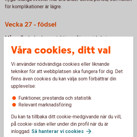
för komplikationer är lägre.
Vecka 27 - födsel
Många flygbolag har restriktioner för gravida kvinnor som
når eller överstiger 28–36 veckor, beroende på bolagets
Våra cookies, ditt val
policy. Kontrollera restriktionerna innan du bokar.
Vi använder nödvändiga cookies eller liknande
tekniker för att webbplatsen ska fungera för dig. Det
Hur kan en försäkring hjälpa?
finns även cookies du kan välja som förbättrar din
upplevelse:
Avbokning och ombokning
Funktioner, prestanda och statistik
Relevant marknadsföring
Se över försäkringens täckning för avbokning eller
Du kan ta tillbaka ditt cookie-medgivande när du vill,
ombokning av flygningen på grund av graviditetsrelaterade
på cookie-sidan eller under din profil när du är
skäl.
inloggad.
Så hanterar vi
cookies
.