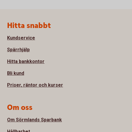
Sidfot
Hitta snabbt
Kundservice
Spärrhjälp
Hitta bankkontor
Bli kund
Priser, räntor och kurser
Om oss
Om Sörmlands Sparbank
Hållbarhet