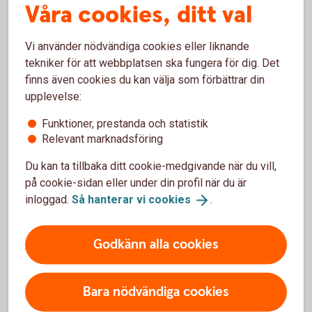
Våra cookies, ditt val
Vi använder nödvändiga cookies eller liknande
Fyra tips från vår
tekniker för att webbplatsen ska fungera för dig. Det
hållbarhetsekonom
finns även cookies du kan välja som förbättrar din
upplevelse:
Bestäm vad som är rättvist för er
Funktioner, prestanda och statistik
Relevant marknadsföring
Ska ni ha gemensam, delad eller en egen
variant utifrån era förutsättningar? Försök
Du kan ta tillbaka ditt cookie-medgivande när du vill,
diskutera er fram till en lösning som känns bra.
på cookie-sidan eller under din profil när du är
Och glöm inte hur ni ska hantera oförutsedda
inloggad.
Så hanterar vi
cookies
.
händelser
Gör en budget
Godkänn alla cookies
Gör en budget och följ upp med jämna
mellanrum för att se att ni följer er plan. Spara
alla kvitton under några månader för att få en
Bara nödvändiga cookies
uppfattning om vilka utgifter ni har och vem