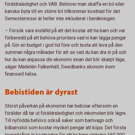
föräldraledighet och VAB. Behöver man skaffa en bil eller
kanske byta till en större bil tillkommer kostnad för det.
Semesterresor är heller inte inkluderat i beräkningen.
– Försök vara inställd på att det kostar att ha barn och var
förberedd på att behöva prioritera vad ni kan lägga pengar
på. Gör en budget i god tid före och testa att leva på den
summan några månader för att se vad du kan dra in på och
hur du kan anpassa din ekonomi innan det blir skarpt läge,
säger Madelén Falkenhäll, Swedbanks ekonom inom
finansiell hälsa.
Bebistiden är dyrast
Störst påverkan på ekonomin har bebisar eftersom en
förälder då tar ut föräldraledighet och inkomsten blir lägre.
Till nyfödda behövs också saker som barnvagn och
bilbarnstol som kostar mycket pengar att köpa. Det första
levnadsåret är kostnaden för att ha barn omkring 160 000