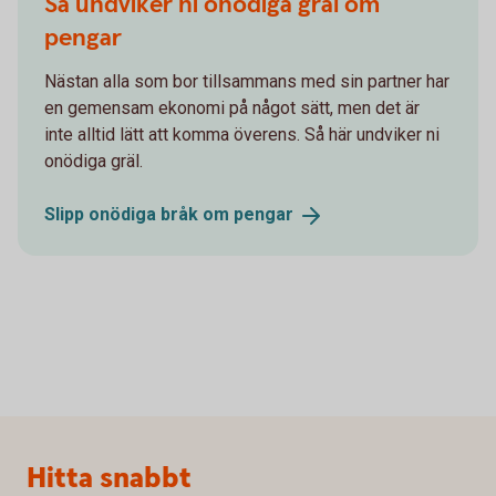
Så undviker ni onödiga gräl om
pengar
Nästan alla som bor tillsammans med sin partner har
en gemensam ekonomi på något sätt, men det är
inte alltid lätt att komma överens. Så här undviker ni
onödiga gräl.
Slipp onödiga bråk om
pengar
Sidfot
Hitta snabbt