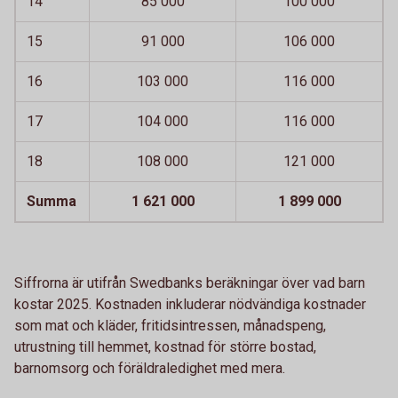
14
85 000
100 000
15
91 000
106 000
16
103 000
116 000
17
104 000
116 000
18
108 000
121 000
Summa
1 621 000
1 899 000
Siffrorna är utifrån Swedbanks beräkningar över vad barn
kostar 2025. Kostnaden inkluderar nödvändiga kostnader
som mat och kläder, fritidsintressen, månadspeng,
utrustning till hemmet, kostnad för större bostad,
barnomsorg och föräldraledighet med mera.