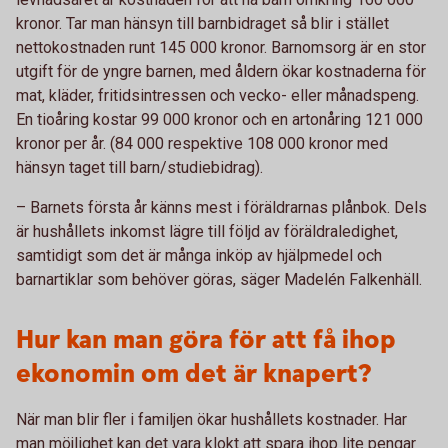
kronor. Tar man hänsyn till barnbidraget så blir i stället
nettokostnaden runt 145 000 kronor. Barnomsorg är en stor
utgift för de yngre barnen, med åldern ökar kostnaderna för
mat, kläder, fritidsintressen och vecko- eller månadspeng.
En tioåring kostar 99 000 kronor och en artonåring 121 000
kronor per år. (84 000 respektive 108 000 kronor med
hänsyn taget till barn/studiebidrag).
– Barnets första år känns mest i föräldrarnas plånbok. Dels
är hushållets inkomst lägre till följd av föräldraledighet,
samtidigt som det är många inköp av hjälpmedel och
barnartiklar som behöver göras, säger Madelén Falkenhäll.
Hur kan man göra för att få ihop
ekonomin om det är knapert?
När man blir fler i familjen ökar hushållets kostnader. Har
man möjlighet kan det vara klokt att spara ihop lite pengar