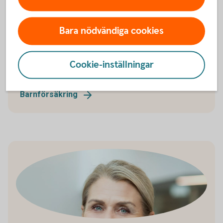
Barnförsäkring
Vår barnförsäkring omfattar oförutsedda händelser
Bara nödvändiga cookies
som kan inträffa under barnets uppväxt, såväl
sjukdom som olycksfall. Den gäller dygnet runt och
kompletterar förskolans och skolans
Cookie-inställningar
olycksfallsförsäkring.
Barnförsäkring