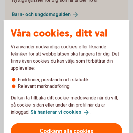
Nyttiga tjänster för dig som är under 18 år
Barn- och
ungdomsguiden
Våra cookies, ditt val
Vi använder nödvändiga cookies eller liknande
Gravidförsäkring
tekniker för att webbplatsen ska fungera för dig. Det
finns även cookies du kan välja som förbättrar din
Är du i väntans tider? Skaffa dig ekonomiskt
upplevelse:
skydd vid komplikationer under graviditeten,
Funktioner, prestanda och statistik
förlossningen och tiden närmast efter.
Relevant marknadsföring
Gravidförsäkring
Du kan ta tillbaka ditt cookie-medgivande när du vill,
på cookie-sidan eller under din profil när du är
inloggad.
Så hanterar vi
cookies
.
Godkänn alla cookies