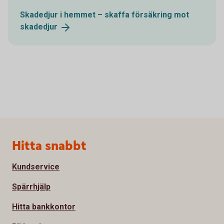
Skadedjur i hemmet – skaffa försäkring mot
skadedjur
Sidfot
Hitta snabbt
Kundservice
Spärrhjälp
Hitta bankkontor