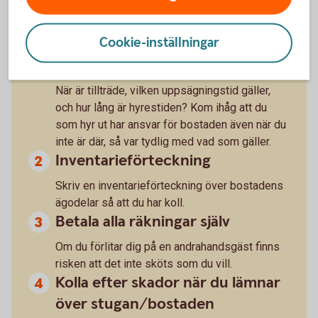
Tänk också på detta när du hyr
ut:
Cookie-inställningar
Skriv kontrakt
När är tillträde, vilken uppsägningstid gäller,
och hur lång är hyrestiden? Kom ihåg att du
som hyr ut har ansvar för bostaden även när du
inte är där, så var tydlig med vad som gäller.
Inventarieförteckning
Skriv en inventarieförteckning över bostadens
ägodelar så att du har koll.
Betala alla räkningar själv
Om du förlitar dig på en andrahandsgäst finns
risken att det inte sköts som du vill.
Kolla efter skador när du lämnar
över stugan/bostaden