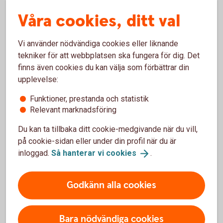
Våra cookies, ditt val
Hemförsäkring
Vi använder nödvändiga cookies eller liknande
tekniker för att webbplatsen ska fungera för dig. Det
finns även cookies du kan välja som förbättrar din
upplevelse:
Skatteverket om uthyrning
Funktioner, prestanda och statistik
Relevant marknadsföring
Skatteverkets information om skatter på uthyrning av
privatbostad
Du kan ta tillbaka ditt cookie-medgivande när du vill,
på cookie-sidan eller under din profil när du är
Skatter på uthyrning av privatbostad
inloggad.
Så hanterar vi
cookies
.
(skatteverket.se)
Godkänn alla cookies
Bara nödvändiga cookies