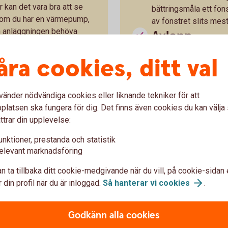
kan det vara bra att se
bättringsmåla ett föns
 om du har en värmepump,
av fönstret slits mest
an anläggningen behöva
Avlopp
onssidan behöver
Gör rent ditt vattenlå
 undersök termostater och
åra cookies, ditt val
problemet kvarstår oc
vara lämpligt att spo
behöva anlita en spol
vänder nödvändiga cookies eller liknande tekniker för att
ntuella möbler eller annat
Utomhusbru
latsen ska fungera för dig. Det finns även cookies du kan välj
nden.
ttrar din upplevelse:
Undersök var du har d
för dränering och dag
unktioner, prestanda och statistik
entilation kan det vara bra
sand eller annan smu
elevant marknadsföring
pa så att släpljus bildas,
uppsamlingsbrunn rin
n ta tillbaka ditt cookie-medgivande när du vill, på cookie-sidan 
rande skimmer, ungefär
dagvattenledning elle
 din profil när du är inloggad.
Så hanterar vi
cookies
.
cken på mikrobiell påväxt
på tomten.
Dränering
Godkänn alla cookies
Kan påbörjas så fort t