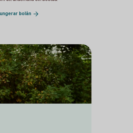
fungerar
bolån