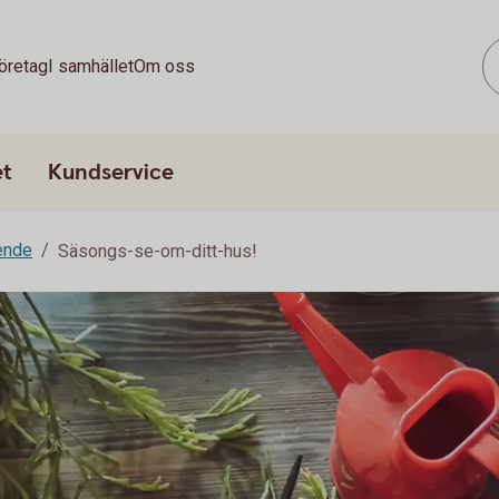
öretag
I samhället
Om oss
et
Kundservice
ende
Säsongs-se-om-ditt-hus!