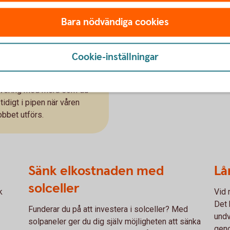
e är kopplade till vatten
genomföra året runt o
rt växtlighet på hus som
återfyllnadsmassor f
Bara nödvändiga cookies
 trädgårdsplantor.
fuktskydd vid återfyll
nde
Cookie-inställningar
r för till exempel
novering med mera som du
tidigt i pipen när våren
obbet utförs.
Sänk elkostnaden med
Lå
solceller
k
Vid 
Det 
Funderar du på att investera i solceller? Med
undv
solpaneler ger du dig själv möjligheten att sänka
geno