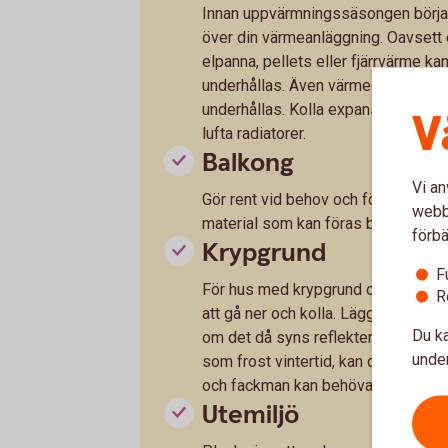
Innan uppvärmningssäsongen börjar 
över din värmeanläggning. Oavsett
elpanna, pellets eller fjärrvärme k
underhållas. Även värmedistributi
underhållas. Kolla expansionskärl,
V
lufta radiatorer.
Balkong
Vi an
Gör rent vid behov och förankra eve
webbp
material som kan föras bort med vi
förbä
Krypgrund
F
För hus med krypgrund och uteluftsv
R
att gå ner och kolla. Lägg en ficklam
Du ka
om det då syns reflekterande glim
under
som frost vintertid, kan det vara te
och fackman kan behöva rådfrågas.
Utemiljö