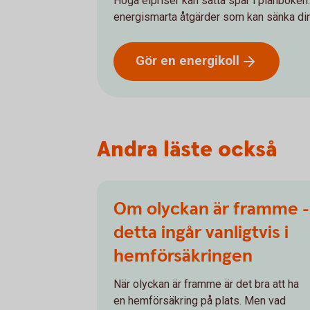
Höga elpriser kan sätta spår i plånboken.
energismarta åtgärder som kan sänka din
Gör en
energikoll
Andra läste också
Om olyckan är framme -
detta ingår vanligtvis i
hemförsäkringen
När olyckan är framme är det bra att ha
en hemförsäkring på plats. Men vad