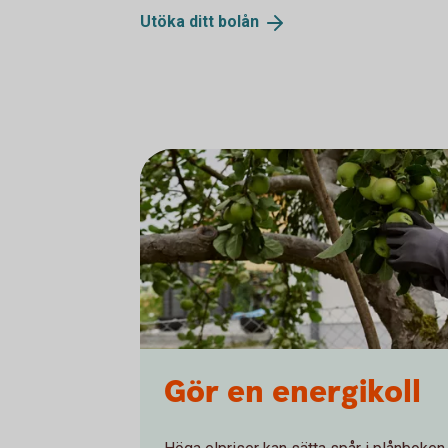
Utöka ditt
bolån
Gör en energikoll