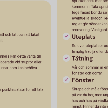
spricker ännu mer och 
kommer in. Täta sprick
tegelfasad bör du se 
eventuella skador. Te
teglet går sönder kan
renovering. Vanligast 
ätt och tätt och att taket
Uteplats
ll.
Se över uteplatser oc
lämplig träolja eller
nars kan detta vänta till
Tätning
lacerade vid stuprör eller i
Vår och sommar är en b
brunnar som kan behöva
fönster och dörrar.
Fönster
Skrapa och måla fönst
r punktinsatser för att täta
på var du bor, men ung
hus och hus på västku
minst. Hinner du inte 