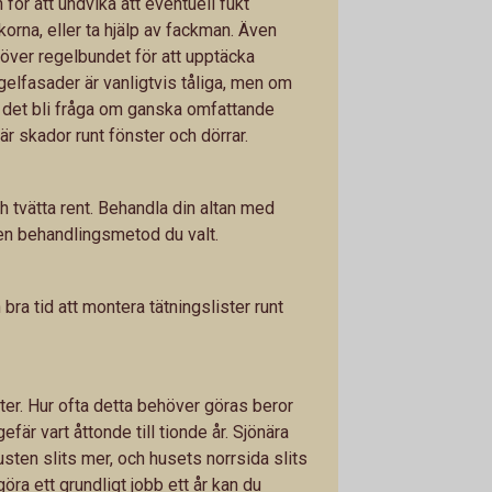
för att undvika att eventuell fukt
orna, eller ta hjälp av fackman. Även
över regelbundet för att upptäcka
gelfasader är vanligtvis tåliga, men om
 det bli fråga om ganska omfattande
är skador runt fönster och dörrar.
h tvätta rent. Behandla din altan med
 den behandlingsmetod du valt.
ra tid att montera tätningslister runt
er. Hur ofta detta behöver göras beror
efär vart åttonde till tionde år. Sjönära
sten slits mer, och husets norrsida slits
göra ett grundligt jobb ett år kan du