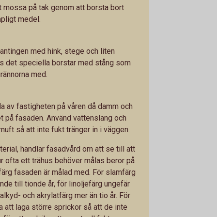
rt mossa på tak genom att borsta bort
pligt medel.
antingen med hink, stege och liten
nns det speciella borstar med stång som
grännorna med.
pola av fastigheten på våren då damm och
et på fasaden. Använd vattenslang och
uft så att inte fukt tränger in i väggen.
ial, handlar fasadvård om att se till att
Hur ofta ett trähus behöver målas beror på
 färg fasaden är målad med. För slamfärg
nde till tionde år, för linoljefärg ungefär
 alkyd- och akrylatfärg mer än tio år. För
 att laga större sprickor så att de inte