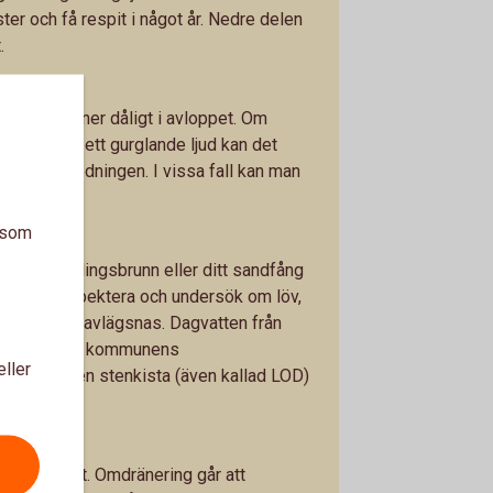
ter och få respit i något år. Nedre delen
.
s om det rinner dåligt i avloppet. Om
h det hörs ett gurglande ljud kan det
la avloppsledningen. I vissa fall kan man
firma.
nnar
a som
in uppsamlingsbrunn eller ditt sandfång
vatten. Inspektera och undersök om löv,
ts behöver avlägsnas. Dagvatten från
ner ofta till kommunens
eller
r till en egen stenkista (även kallad LOD)
jälen släppt. Omdränering går att