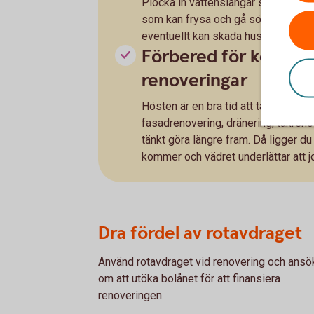
Plocka in vattenslangar så att de int
som kan frysa och gå sönder. Ta bo
eventuellt kan skada huset. Skydda
Förbered för komma
renoveringar
Hösten är en bra tid att ta in offerte
fasadrenovering, dränering, takre
tänkt göra längre fram. Då ligger du 
kommer och vädret underlättar att j
Dra fördel av rotavdraget
Använd rotavdraget vid renovering och ansö
om att utöka bolånet för att finansiera
renoveringen.