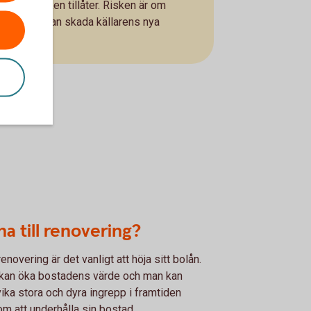
m väderleken tillåter. Risken är om
ryser och kan skada källarens nya
nad.
na till renovering?
renovering är det vanligt att höja sitt bolån.
kan öka bostadens värde och man kan
ika stora och dyra ingrepp i framtiden
m att underhålla sin bostad.