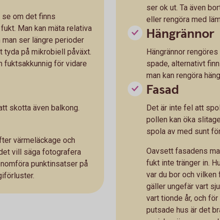
ser ok ut. Ta även bo
h se om det finns
eller rengöra med läm
å fukt. Man kan mäta relativa
Hängrännor
m man ser längre perioder
tyda på mikrobiell påväxt.
Hängrännor rengöres 
en fuktsakkunnig för vidare
spade, alternativt fi
man kan rengöra hän
Fasad
 att skotta även balkong.
Det är inte fel att s
pollen kan öka slitag
spola av med sunt förn
 efter värmeläckage och
Oavsett fasadens mater
et vill säga fotografera
fukt inte tränger in. 
enomföra punktinsatser på
var du bor och vilken
iförluster.
gäller ungefär vart sju
vart tionde år, och för
putsade hus är det bra