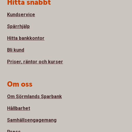
Sidfot
Hitta snabbt
Kundservice
Spärrhjälp
Hitta bankkontor
Bli kund
Priser, räntor och kurser
Om oss
Om Sörmlands Sparbank
Hållbarhet
Samhällsengagemang
Press