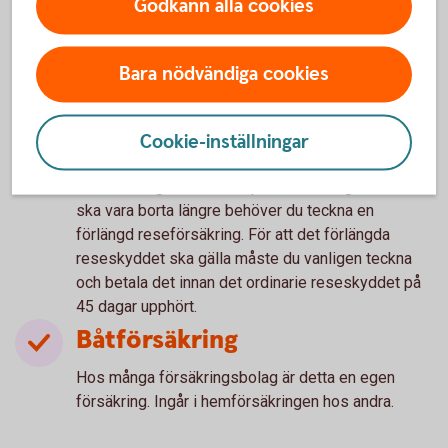
Godkänn alla cookies
Täcker vanligtvis avbeställning av resa eller
kostnader på resan vid akut sjukdom och
olycksfall. Dessutom ersätts försening av resenär
Bara nödvändiga cookies
eller bagage till resmålet men här gäller alltid en
viss karenstid. Det finns undantag gällande
graviditet samt sjukdom före resan.
Cookie-inställningar
Reseförsäkring som ingår i hemförsäkringen
täcker vanligen en restid på max 45 dagar. Om du
ska vara borta längre behöver du teckna en
förlängd reseförsäkring. För att det förlängda
reseskyddet ska gälla måste du vanligen teckna
och betala det innan det ordinarie reseskyddet på
45 dagar upphört.
Båtförsäkring
Hos många försäkringsbolag är detta en egen
försäkring. Ingår i hemförsäkringen hos andra.