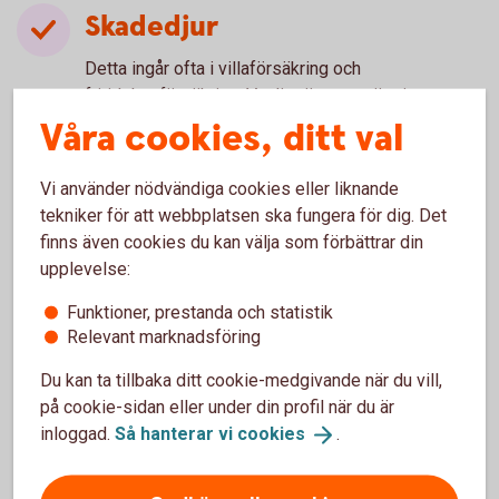
Skadedjur
Detta ingår ofta i villaförsäkring och
fritidshusförsäkring. Vanligt är att ersättning ges
till bekämpning av skadedjur, men däremot inte
Våra cookies, ditt val
alltid till eventuella skador som de orsakat. Kolla
upp vad som gäller för din specifika försäkring.
Vi använder nödvändiga cookies eller liknande
Hussvamp
tekniker för att webbplatsen ska fungera för dig. Det
finns även cookies du kan välja som förbättrar din
Villkoren för ersättning varierar mycket mellan
upplevelse:
olika försäkringar. Kolla upp vad som gäller för din
specifika försäkring.
Funktioner, prestanda och statistik
Relevant marknadsföring
Byggnad och tomtmark
Du kan ta tillbaka ditt cookie-medgivande när du vill,
Ger ersättning för stöld och skadegörelse på
på cookie-sidan eller under din profil när du är
byggnad och tomtmark. Se upp med avdrag för
inloggad.
Så hanterar vi
cookies
.
ålder.
Reseförsäkring