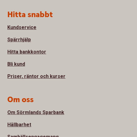
Sidfot
Hitta snabbt
Kundservice
Spärrhjälp
Hitta bankkontor
Bli kund
Priser, räntor och kurser
Om oss
Om Sörmlands Sparbank
Hållbarhet
Samhällsengagemang