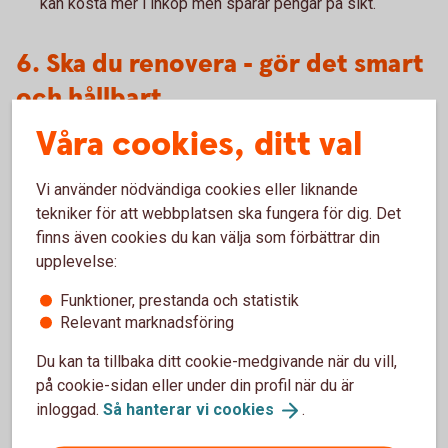
kan kosta mer i inköp men sparar pengar på sikt.
6. Ska du renovera - gör det smart
och hållbart
Våra cookies, ditt val
Att flytta till hus innebär ofta en längtan efter att sätta sin
egen prägel på hemmet. Kanske vill du fräscha upp ytskikt,
Vi använder nödvändiga cookies eller liknande
bygga om eller energieffektivisera? Innan du sätter igång –
tekniker för att webbplatsen ska fungera för dig. Det
fundera på vilka åtgärder som höjer värdet och vilka som
finns även cookies du kan välja som förbättrar din
mest handlar om personlig smak. Köket och badrummet är
upplevelse:
exempel på investeringar som ofta lönar sig.
Funktioner, prestanda och statistik
Relevant marknadsföring
Du kan ta tillbaka ditt cookie-medgivande när du vill,
på cookie-sidan eller under din profil när du är
inloggad.
Så hanterar vi
cookies
.