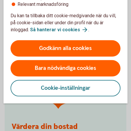
Överbryggningskredit möjliggör finansiering av ny
Relevant marknadsföring
bostad även om den befintliga bostaden ännu inte är
såld.
Du kan ta tillbaka ditt cookie-medgivande när du vill,
på cookie-sidan eller under din profil när du är
Överbryggningslån
inloggad.
Så hanterar vi
cookies
.
Godkänn alla cookies
Bara nödvändiga cookies
Boka en kostnadsfri
värdering!
Cookie-inställningar
Värdera din bostad