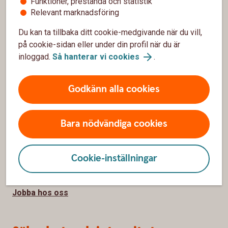
Funktioner, prestanda och statistik
Hitta bankkontor
Relevant marknadsföring
Bli kund
Du kan ta tillbaka ditt cookie-medgivande när du vill,
på cookie-sidan eller under din profil när du är
Priser, räntor och kurser
inloggad.
Så hanterar vi cookies
.
Om oss
Godkänn alla cookies
Om Sörmlands Sparbank
Bara nödvändiga cookies
Hållbarhet
Samhällsengagemang
Cookie-inställningar
Press
Jobba hos oss