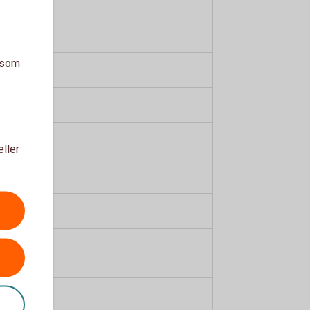
a som
eller
talade