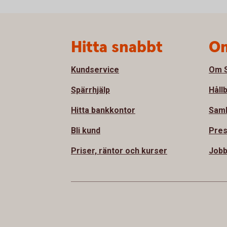
Sidfot
Hitta snabbt
Om
Kundservice
Om S
Spärrhjälp
Håll
Hitta bankkontor
Sam
Bli kund
Pre
Priser, räntor och kurser
Jobb