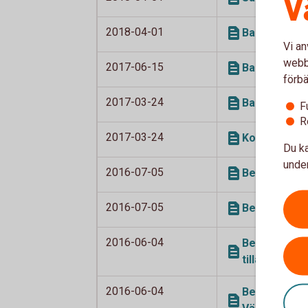
V
2018-04-01
Bankkort 201
Vi an
webbp
2017-06-15
Bankkort 201
förbä
2017-03-24
Bankkort 201
F
R
2017-03-24
Kortkredit 2
Du ka
under
2016-07-05
Betal- och k
2016-07-05
Betal- och k
2016-06-04
Betal- och k
tilläggstjän
2016-06-04
Betal- och k