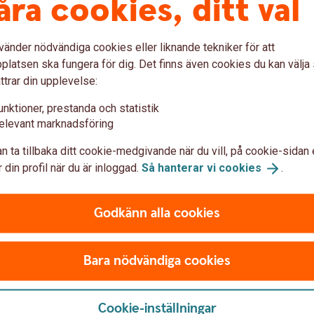
åra cookies, ditt val
8-04-01 (pdf)
vänder nödvändiga cookies eller liknande tekniker för att
latsen ska fungera för dig. Det finns även cookies du kan välj
7-06-15 (pdf)
ttrar din upplevelse:
7-03-24 (pdf)
unktioner, prestanda och statistik
elevant marknadsföring
017-03-24 (pdf)
n ta tillbaka ditt cookie-medgivande när du vill, på cookie-sidan 
 din profil när du är inloggad.
Så hanterar vi
cookies
.
reditkort Mastercard Platinum 2016-07-05 (pdf)
Godkänn alla cookies
reditkort Mastercard Guld 2016-07-05 (pdf)
reditkort i Mer (Mastercard och American Express) med av
Bara nödvändiga cookies
ster 2016-06-04 (pdf)
reditkort Mastercard (tidigare Världsnaturkortet) och
Cookie-inställningar