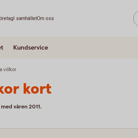
öretag
I samhället
Om oss
et
Kundservice
a villkor
lkor kort
ch med våren 2011.