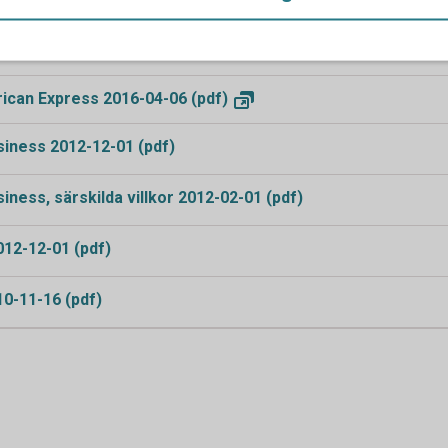
ortet betal- och kreditkort Mastercard 2016-06-04 (pdf)
reditkort Mastercard, betal- och kreditkort Visa 2016-06-04 
ican Express 2016-04-06
(pdf)
iness 2012-12-01 (pdf)
iness, särskilda villkor 2012-02-01 (pdf)
012-12-01 (pdf)
0-11-16 (pdf)