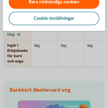
Ingår i
Ja
Nej
Nej
Bara nödvändiga cookies
nyckelkund
Student
Cookie-inställningar
Ingår i
Ja
Nej
Nej
nyckelkund
Ung
Ingår i
Nej
Nej
Nej
Erbjudande
för barn
och unga
Bankkort Mastercard ung