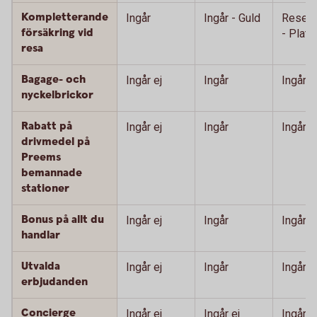
Kompletterande
Ingår
Ingår - Guld
Resefö
försäkring vid
- Plati
resa
Bagage- och
Ingår ej
Ingår
Ingår
nyckelbrickor
Rabatt på
Ingår ej
Ingår
Ingår
drivmedel på
Preems
bemannade
stationer
Bonus på allt du
Ingår ej
Ingår
Ingår
handlar
Utvalda
Ingår ej
Ingår
Ingår
erbjudanden
Concierge
Ingår ej
Ingår ej
Ingår