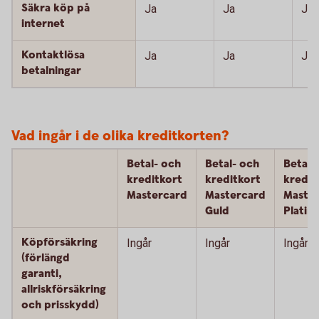
Säkra köp på
Ja
Ja
Ja
internet
Kontaktlösa
Ja
Ja
Ja
betalningar
Vad ingår i de olika kreditkorten?
Betal- och
Betal- och
Betal-
kreditkort
kreditkort
kredit
Mastercard
Mastercard
Maste
Guld
Platin
Köpförsäkring
Ingår
Ingår
Ingår
(förlängd
garanti,
allriskförsäkring
och prisskydd)