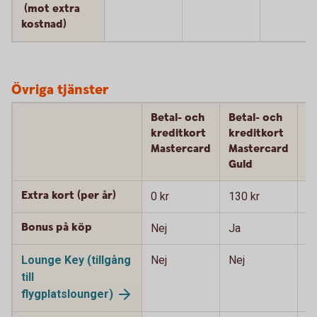
(mot extra
kostnad)
Övriga tjänster
Betal- och
Betal- och
B
kreditkort
kreditkort
k
Mastercard
Mastercard
M
Guld
P
Extra kort (per år)
0 kr
130 kr
90
Bonus på köp
Nej
Ja
J
Lounge Key (tillgång
Nej
Nej
J
till
flygplatslounger)