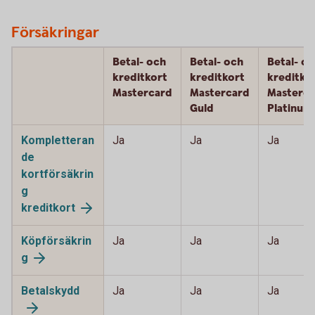
Försäkringar
Betal- och
Betal- och
Betal- o
kreditkort
kreditkort
kreditko
Mastercard
Mastercard
Masterca
Guld
Platinum
Kompletteran
Ja
Ja
Ja
de
kortförsäkrin
g
kreditkort
Köpförsäkrin
Ja
Ja
Ja
g
Betalskydd
Ja
Ja
Ja