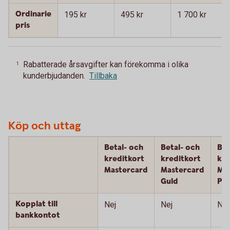
Ordinarie
195 kr
495 kr
1 700 kr
pris
Rabatterade årsavgifter kan förekomma i olika
1
kunderbjudanden.
Tillbaka
Köp och uttag
Betal- och
Betal- och
Bet
kreditkort
kreditkort
kre
Mastercard
Mastercard
Ma
Guld
Pla
Kopplat till
Nej
Nej
Nej
bankkontot