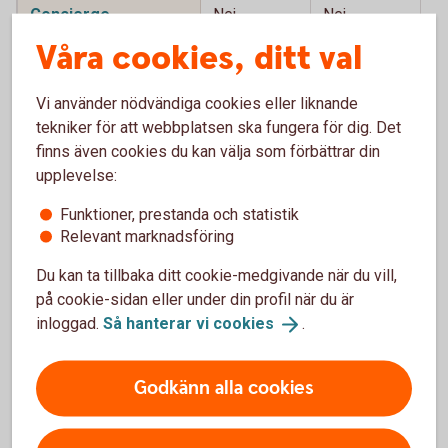
Concierge
Nej
Nej
J
service
Våra cookies, ditt val
Vi använder nödvändiga cookies eller liknande
tekniker för att webbplatsen ska fungera för dig. Det
finns även cookies du kan välja som förbättrar din
Jämför våra bankkort
upplevelse:
Kunderbjudanden
Funktioner, prestanda och statistik
Relevant marknadsföring
Betal- och
Betal- och
Betal- och
kreditkort
kreditkort
kreditkort
Du kan ta tillbaka ditt cookie-medgivande när du vill,
Mastercard
Mastercard
Mastercard
på cookie-sidan eller under din profil när du är
Guld
Platinum
inloggad.
Så hanterar vi
cookies
.
Ingår i
Ja
Rabatterat
Rabatterat
nyckelkund
till 295 kr/år
till 1 400 kr/
Godkänn alla cookies
år