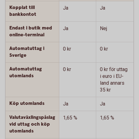
Kopplat till
Ja
Ja
bankkontot
Endast i butik med
Ja
Nej
online-terminal
Automatuttag i
0 kr
0 kr
Sverige
Automatuttag
0 kr
0 kr för uttag
utomlands
i euro i EU-
land annars
35 kr
Köp utomlands
Ja
Ja
Valutaväxlingspåslag
1,65 %
1,65 %
vid uttag och köp
utomlands