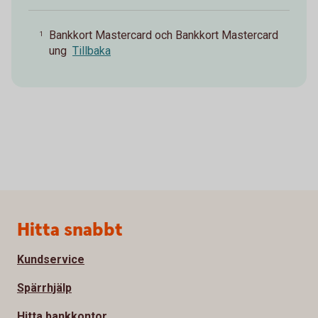
Bankkort Mastercard och Bankkort Mastercard
1
ung
Tillbaka
Sidfot
Hitta snabbt
Kundservice
Spärrhjälp
Hitta bankkontor