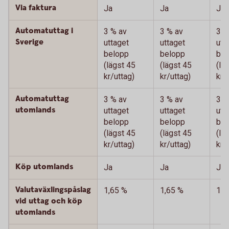
Via faktura
Ja
Ja
Ja
Automatuttag i
3 % av
3 % av
3 %
Sverige
uttaget
uttaget
utt
belopp
belopp
bel
(lägst 45
(lägst 45
(lä
kr/uttag)
kr/uttag)
kr/
Automatuttag
3 % av
3 % av
3 %
utomlands
uttaget
uttaget
utt
belopp
belopp
bel
(lägst 45
(lägst 45
(lä
kr/uttag)
kr/uttag)
kr/
Köp utomlands
Ja
Ja
Ja
Valutaväxlingspåslag
1,65 %
1,65 %
1,6
vid uttag och köp
utomlands