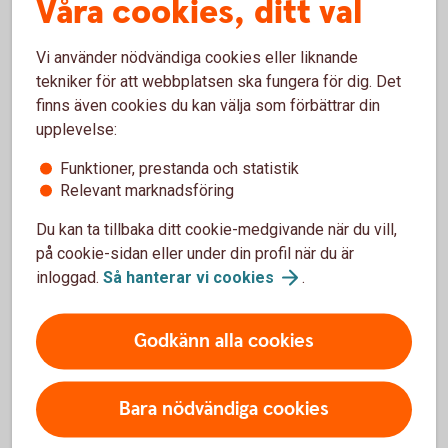
Våra cookies, ditt val
Villkor kompletterande kortförsäkring vid
resa
Vi använder nödvändiga cookies eller liknande
tekniker för att webbplatsen ska fungera för dig. Det
Villkor för bagageskydd
finns även cookies du kan välja som förbättrar din
upplevelse:
Villkor för akut sjukdom och olycksfall
Funktioner, prestanda och statistik
Relevant marknadsföring
Du kan ta tillbaka ditt cookie-medgivande när du vill,
på cookie-sidan eller under din profil när du är
Köpförsäkring
inloggad.
Så hanterar vi
cookies
.
Gäller endast betal- och kreditkort.
Godkänn alla cookies
Under tabellen hittar du förtydligande beskrivningar till de
olika radrubrikerna.
Köpförsäkring – när du
shoppar
Bara nödvändiga cookies