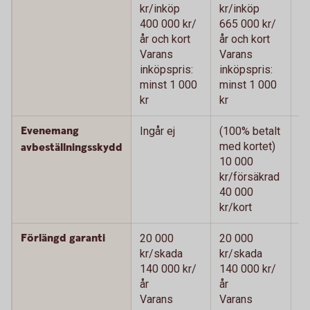
kr/inköp
kr/inköp
kr
400 000 kr/
665 000 kr/
66
år och kort
år och kort
oc
Varans
Varans
V
inköpspris:
inköpspris:
in
minst 1 000
minst 1 000
m
kr
kr
kr
Evenemang
Ingår ej
(100% betalt
(1
med kortet)
me
avbeställningsskydd
10 000
1
kr/försäkrad
kr
40 000
4
kr/kort
kr
Förlängd garanti
20 000
20 000
2
kr/skada
kr/skada
k
140 000 kr/
140 000 kr/
14
år
år
V
Varans
Varans
in