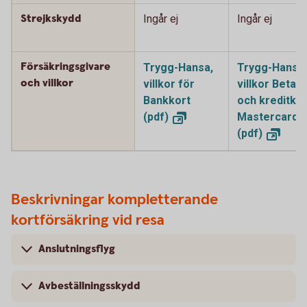
Strejkskydd
Ingår ej
Ingår ej
Försäkringsgivare
Trygg-Hansa,
Trygg-Hansa,
och villkor
villkor för
villkor Betal-
Bankkort
och kreditkor
(pdf)
Mastercard
(pdf)
Beskrivningar kompletterande
kortförsäkring vid resa
Anslutningsflyg
Avbeställningsskydd