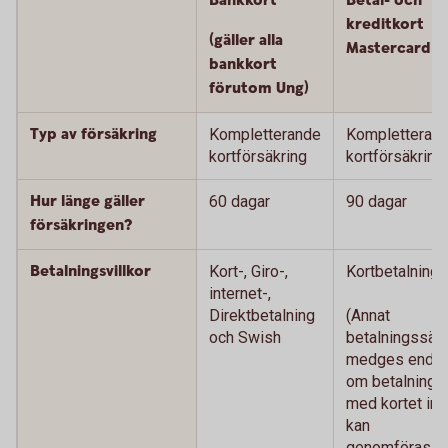
Bankkort
Betal- och
kreditkort
(gäller alla
Mastercard
bankkort
förutom Ung)
Typ av försäkring
Kompletterande
Kompletteran
kortförsäkring
kortförsäkring
Hur länge gäller
60 dagar
90 dagar
försäkringen?
Betalningsvillkor
Kort-, Giro-,
Kortbetalning
internet-,
Direktbetalning
(Annat
och Swish
betalningssätt
medges endas
om betalning
med kortet int
kan
genomföras.