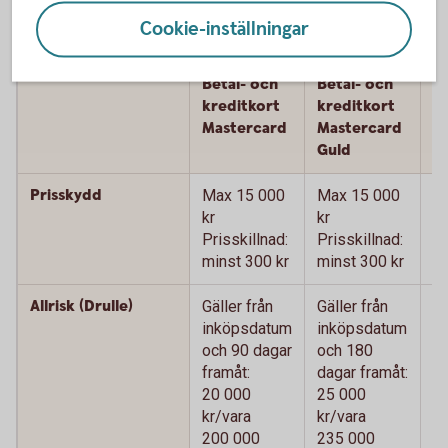
Cookie-inställningar
Köpförsäkring - jämför våra kort
Betal- och
Betal- och
B
kreditkort
kreditkort
k
Mastercard
Mastercard
M
Guld
P
Prisskydd
Max 15 000
Max 15 000
M
kr
kr
kr
Prisskillnad:
Prisskillnad:
Pr
minst 300 kr
minst 300 kr
mi
Allrisk (Drulle)
Gäller från
Gäller från
Gä
inköpsdatum
inköpsdatum
i
och 90 dagar
och 180
o
framåt:
dagar framåt:
da
20 000
25 000
2
kr/vara
kr/vara
kr
200 000
235 000
2