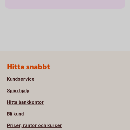
Sidfot
Hitta snabbt
Kundservice
Spärrhjälp
Hitta bankkontor
Bli kund
Priser, räntor och kurser