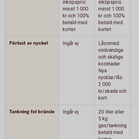
inköpspris:
inköpspris:
m
minst 1 000
minst 1 000
k
kr och 100%
kr och 100%
b
betald med
betald med
ko
kortet
kortet
Förlust av nyckel
Ingår ej
Låssmed:
L
nödvändiga
n
och skäliga
oc
kostnader
k
Nya
N
nycklar/lås:
ny
2 000
0
kr/skada och
oc
kort
Tankning fel bränsle
Ingår ej
20 liter eller
20
5 kg
k
gas/tankning
g
betald med
b