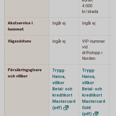
kortet
ko
4 000
4
kr/skada
k
Akutservice i
Ingår ej
Ingår ej
2
0
hemmet
Vägassistans
Ingår ej
VIP-nummer
V
vid
vi
driftstopp i
i 
Norden.
Försäkringsgivare
Trygg-
Trygg-
T
och villkor
Hansa,
Hansa,
H
villkor
villkor
vi
Betal- och
Betal- och
o
kreditkort
kreditkort
k
Mastercard
Mastercard
M
(pdf)
Guld
P
(pdf)
(p