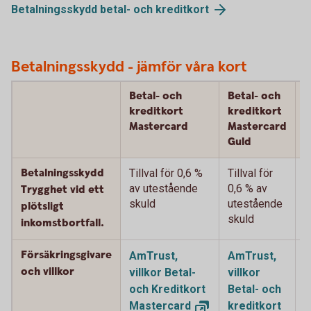
Betalningsskydd betal- och
kreditkort
Betalningsskydd - jämför våra kort
Betal- och
Betal- och
B
kreditkort
kreditkort
k
Mastercard
Mastercard
M
Guld
P
Betalningsskydd
Tillval för 0,6 %
Tillval för
T
av utestående
0,6 % av
%
Trygghet vid ett
skuld
utestående
u
plötsligt
skuld
s
inkomstbortfall.
Försäkringsgivare
AmTrust,
AmTrust,
A
och villkor
villkor Betal-
villkor
v
och Kreditkort
Betal- och
B
Mastercard
kreditkort
k