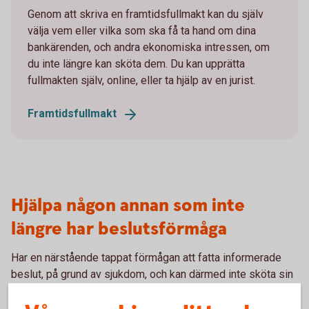
Genom att skriva en framtidsfullmakt kan du själv
välja vem eller vilka som ska få ta hand om dina
bankärenden, och andra ekonomiska intressen, om
du inte längre kan sköta dem. Du kan upprätta
fullmakten själv, online, eller ta hjälp av en jurist.
Framtidsfullmakt
Hjälpa någon annan som inte
längre har beslutsförmåga
Har en närstående tappat förmågan att fatta informerade
beslut, på grund av sjukdom, och kan därmed inte sköta sin
ekonomi? Då kan personen få hjälp av dig som anhörig,
med hjälp av anhörigbehörighet, alternativt få en god man