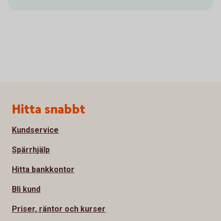
Sidfot
Hitta snabbt
Kundservice
Spärrhjälp
Hitta bankkontor
Bli kund
Priser, räntor och kurser