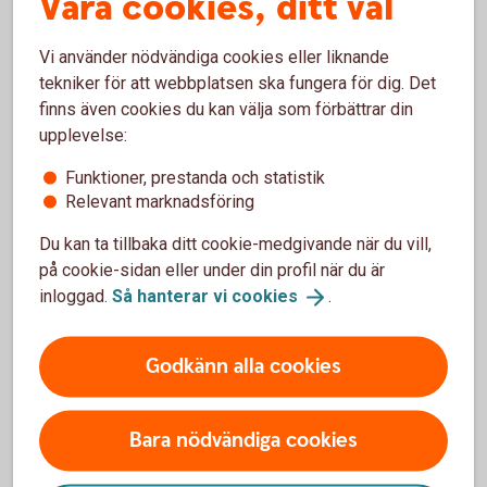
Våra cookies, ditt val
eller förvaltare utsedd.
Vi använder nödvändiga cookies eller liknande
tekniker för att webbplatsen ska fungera för dig. Det
finns även cookies du kan välja som förbättrar din
upplevelse:
Funktioner, prestanda och statistik
God man och förvaltare
Relevant marknadsföring
Om en person inte längre kan sköta sin ekonomi och
Du kan ta tillbaka ditt cookie-medgivande när du vill,
juridiska ärenden och ingen anhörig kan hjälpa till
på cookie-sidan eller under din profil när du är
finns andra alternativ. Läs mer om god man och
inloggad.
Så hanterar vi
cookies
.
förvaltare, samt vad som skiljer dem åt.
Godkänn alla cookies
God man och
förvaltare
Bara nödvändiga cookies