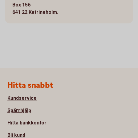
Box 156
641 22 Katrineholm.
Sidfot
Hitta snabbt
Kundservice
Spärrhjälp
Hitta bankkontor
Bli kund