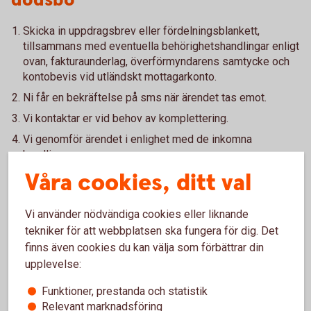
dödsbo
Skicka in uppdragsbrev eller fördelningsblankett,
tillsammans med eventuella behörighetshandlingar enligt
ovan, fakturaunderlag, överförmyndarens samtycke och
kontobevis vid utländskt mottagarkonto.
Ni får en bekräftelse på sms när ärendet tas emot.
Vi kontaktar er vid behov av komplettering.
Vi genomför ärendet i enlighet med de inkomna
handlingarna.
Våra cookies, ditt val
Ni får en skriftlig bekräftelse via post.
Vi använder nödvändiga cookies eller liknande
tekniker för att webbplatsen ska fungera för dig. Det
finns även cookies du kan välja som förbättrar din
Hantering av lån och krediter
upplevelse:
Funktioner, prestanda och statistik
Eventuella bolån och jordbrukskrediter hos
Relevant marknadsföring
Sörmlands Sparbank behöver vara lösta eller