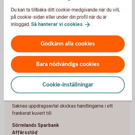
övertagna innan tillgångar kan betalas ut. Detta
Du kan ta tillbaka ditt cookie-medgivande när du vill,
hanteras på våra bankkontor.
på cookie-sidan eller under din profil när du är
inloggad.
Så hanterar vi
cookies
.
Andra krediter hos oss inlöses i samband med
utbetalningen.
Godkänn alla cookies
Bara nödvändiga cookies
Skicka in handlingar
Cookie-inställningar
Om byrån har ett uppdragsavtal med Sörmlands
Sparbank gäller den adress som anges i avtalet.
Saknas uppdragsavtal skickas handlingarna i ett
frankerat kuvert till:
Sörmlands Sparbank
Affärsstöd