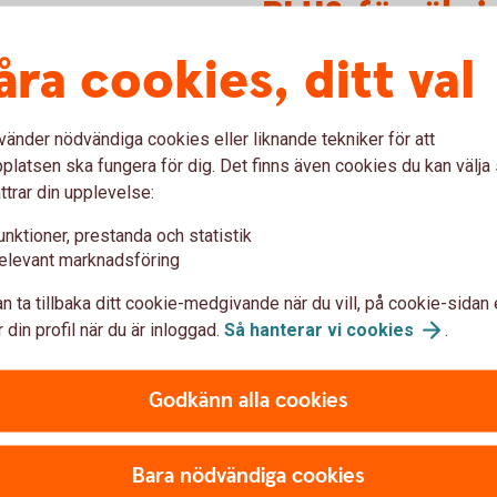
PLUS-försäkri
åra cookies, ditt val
Avbeställningsskydd
Ersättningsresa
Outnyttjad aktivitetsresa
vänder nödvändiga cookies eller liknande tekniker för att
Evenemangsförsäkring
Självriskreducering hyrbil
latsen ska fungera för dig. Det finns även cookies du kan välj
ttrar din upplevelse:
unktioner, prestanda och statistik
elevant marknadsföring
n ta tillbaka ditt cookie-medgivande när du vill, på cookie-sidan 
 din profil när du är inloggad.
Så hanterar vi
cookies
.
Godkänn alla cookies
Bara nödvändiga cookies