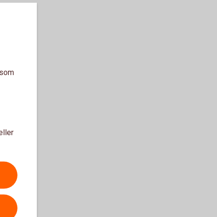
ng
a som
eller