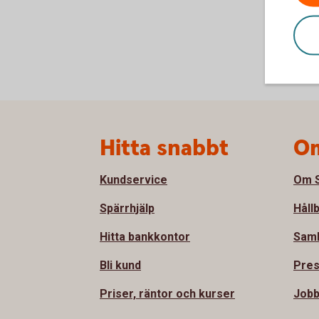
Sidfot
Hitta snabbt
Om
Kundservice
Om S
Spärrhjälp
Håll
Hitta bankkontor
Sam
Bli kund
Pre
Priser, räntor och kurser
Jobb