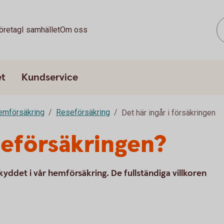
öretag
I samhället
Om oss
et
Kundservice
emförsäkring
Reseförsäkring
Det här ingår i försäkringen
eseförsäkringen?
skyddet i vår hemförsäkring. De fullständiga villkoren