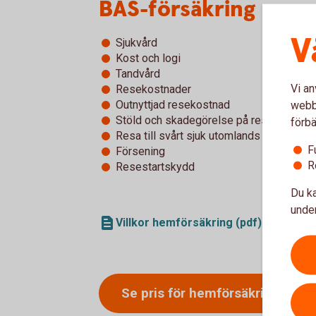
BAS-försäkring
V
Sjukvård
Kost och logi
Tandvård
Vi an
Resekostnader
Outnyttjad resekostnad
webbp
Stöld och skadegörelse på resgods
förbä
Resa till svårt sjuk utomlands
F
Försening
R
Resestartskydd
Du ka
under
Villkor hemförsäkring (pdf)
Se pris för
hemförsäkringen